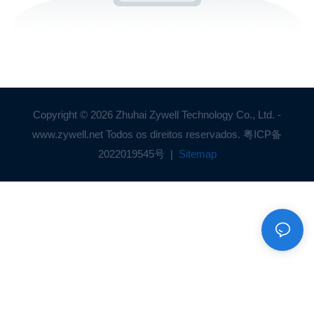
Copyright © 2026 Zhuhai Zywell Technology Co., Ltd. -
www.zywell.net Todos os direitos reservados.
粤ICP备
2022019545号
|
Sitemap