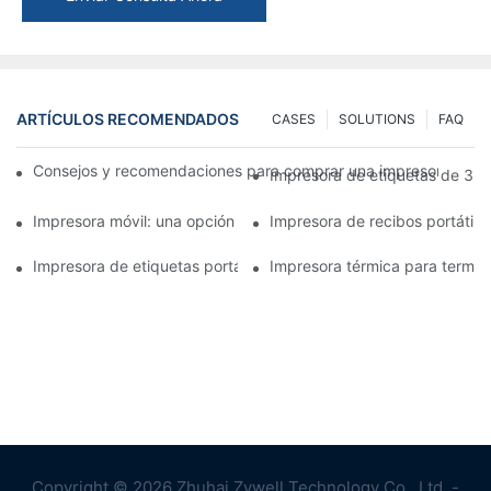
ARTÍCULOS RECOMENDADOS
CASES
SOLUTIONS
FAQ
Consejos y recomendaciones para comprar una impresora de e
Impresora de etiquetas de 3 p
Impresora móvil: una opción conveniente para imprimir en cual
Impresora de recibos portátil
Impresora de etiquetas portátil: cree etiquetas personalizadas 
Impresora térmica para terminal
Copyright © 2026 Zhuhai Zywell Technology Co., Ltd. -