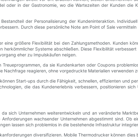
ndel oder in der Gastronomie, wo die Wartezeiten der Kunden die 
Bestandteil der Personalisierung der Kundeninteraktion. Individuel
essern. Durch diese persönliche Note am Point of Sale vermitteln H
er eine größere Flexibilität bei den Zahlungsmethoden. Kunden kö
n herkömmlicher Systeme abschließen. Diese Flexibilität verbesser
vorgang eher zu Impulskäufen neigen.
n Treueprogrammen, da sie Kundenkarten oder Coupons problemlos
e Nachfrage reagieren, ohne vorgedruckte Materialien verwenden z
 können Start-ups durch die Fähigkeit, schnellen, effizienten und p
 Technologien, die das Kundenerlebnis verbessern, positionieren s
ktor, da sich Unternehmen weiterentwickeln und an veränderte Mar
ie Anforderungen wachsender Unternehmen abgestimmt sind. Ob ein 
en lassen sich problemlos in die bestehende Infrastruktur integrie
kanforderungen diversifizieren. Mobile Thermodrucker können dies 