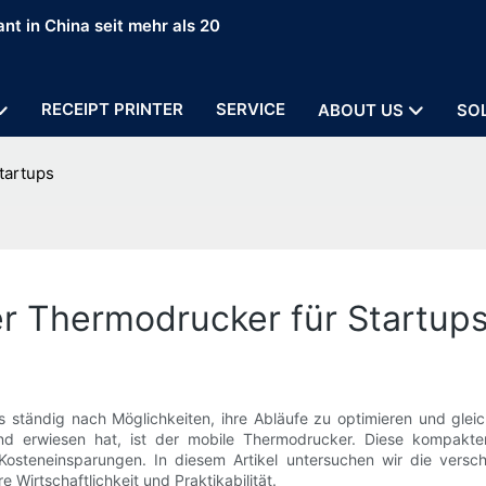
nt in China seit mehr als 20
RECEIPT PRINTER
SERVICE
ABOUT US
SO
tartups
er Thermodrucker für Startup
 ständig nach Möglichkeiten, ihre Abläufe zu optimieren und gleic
nd erwiesen hat, ist der mobile Thermodrucker. Diese kompakten 
Kosteneinsparungen. In diesem Artikel untersuchen wir die vers
 Wirtschaftlichkeit und Praktikabilität.