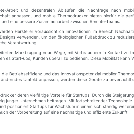
e-Arbeit und dezentralen Abläufen die Nachfrage nach mobil
gschaft anpassen, und mobile Thermodrucker bieten hierfür die per
uf und eine bessere Zusammenarbeit zwischen Remote-Teams.
erden Hersteller voraussichtlich Innovationen im Bereich Nachhal
 Designs verwenden, um den ökologischen Fußabdruck zu reduzieren.
sche Verantwortung.
terten Marktzugang neue Wege, mit Verbrauchern in Kontakt zu tre
n es Start-ups, Kunden überall zu bedienen. Diese Mobilität kann
 die Betriebseffizienz und das Innovationspotenzial mobiler Thermod
eränderndes Umfeld anpassen, werden diese Geräte zu unverzichtbar
cker deren vielfältige Vorteile für Startups. Durch die Steigerun
g junger Unternehmen beitragen. Mit fortschreitender Technologie 
nd positioniert Startups für Wachstum in einem sich ständig weitere
uch der Vorbereitung auf eine nachhaltige und effiziente Zukunft.