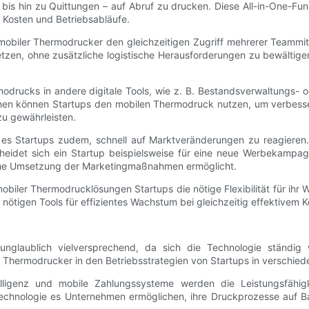
s hin zu Quittungen – auf Abruf zu drucken. Diese All-in-One-Funkt
 Kosten und Betriebsabläufe.
 mobiler Thermodrucker den gleichzeitigen Zugriff mehrerer Teammitgl
etzen, ohne zusätzliche logistische Herausforderungen zu bewältig
rmodrucks in andere digitale Tools, wie z. B. Bestandsverwaltungs
ionen können Startups den mobilen Thermodruck nutzen, um verbess
zu gewährleisten.
 es Startups zudem, schnell auf Marktveränderungen zu reagieren.
scheidet sich ein Startup beispielsweise für eine neue Werbekampa
tnahe Umsetzung der Marketingmaßnahmen ermöglicht.
biler Thermodrucklösungen Startups die nötige Flexibilität für ihr
nötigen Tools für effizientes Wachstum bei gleichzeitig effektive
nglaublich vielversprechend, da sich die Technologie ständig w
 Thermodrucker in den Betriebsstrategien von Startups in verschiede
lligenz und mobile Zahlungssysteme werden die Leistungsfähig
ktechnologie es Unternehmen ermöglichen, ihre Druckprozesse auf Ba