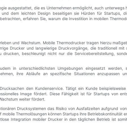
logie ausgestattet, die es Unternehmen ermöglicht, auch unterwegs 
 und dem leichten Design beseitigen sie Hürden für Startups, di
r betrachten, erfahren Sie, warum die Investition in mobilen Therm
berleben und Wachstum. Mobile Thermodrucker tragen hierzu maßgeb
ge Drucker und langwierige Druckvorgänge, die traditionell mit 
drucken, beschleunigt nicht nur die Servicebereitstellung, sond
dem in unterschiedlichsten Umgebungen eingesetzt werden, se
ernehmen, ihre Abläufe an spezifische Situationen anzupassen 
 Drucksachen den Kundenservice. Tätigt ein Kunde beispielsweise 
ssionelles Image fördert. Diese Fähigkeit ist für Startups von en
achstum weiter fördert.
tationären Drucksystemen das Risiko von Ausfallzeiten aufgrund vo
mobile Thermolösungen können Startups ihre Betriebskontinuität erh
ose Integration mobiler Drucker in den täglichen Betrieb ist somi