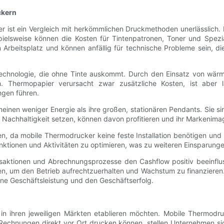
ckern
r ist ein Vergleich mit herkömmlichen Druckmethoden unerlässlich.
pielsweise können die Kosten für Tintenpatronen, Toner und Spezi
Arbeitsplatz und können anfällig für technische Probleme sein, die
echnologie, die ohne Tinte auskommt. Durch den Einsatz von wärm
. Thermopapier verursacht zwar zusätzliche Kosten, ist aber la
ngen führen.
nen weniger Energie als ihre großen, stationären Pendants. Sie sind
uf Nachhaltigkeit setzen, können davon profitieren und ihr Markeni
 da mobile Thermodrucker keine feste Installation benötigen und b
unktionen und Aktivitäten zu optimieren, was zu weiteren Einsparunge
saktionen und Abrechnungsprozesse den Cashflow positiv beeinflus
ssen, um den Betrieb aufrechtzuerhalten und Wachstum zu finanzieren
ine Geschäftsleistung und den Geschäftserfolg.
h in ihren jeweiligen Märkten etablieren möchten. Mobile Thermodr
nd Rechnungen direkt vor Ort drucken können, stellen Unternehmen