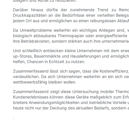
steigern und Abfall zu reduzieren.
Darüber hinaus dürfte der zunehmende Trend zu Remot
Druckkapazitäten an die Bedürfnisse einer verteilten Bele
jedem Ort aus und ermöglichen so einen reibungslosen Abla
Da Umweltprobleme weiterhin ein wichtiges Anliegen sind, w
biologisch abbaubares Thermopapier oder energieeffiziente
ihre Betriebskosten, sondern stärken auch ihre unternehmeri
Und schließlich entdecken kleine Unternehmen mit dem erwei
up-Stores, Bauernmärkte und Hauslieferungen und ermögliche
helfen, Chancen in Echtzeit zu nutzen.
Zusammenfassend lässt sich sagen, dass die Kosteneffizienz,
verdeutlichen. Da sich Unternehmen weiterhin an ein sich v
wettbewerbsfähig bleiben wollen.
Zusammenfassend zeigt diese Untersuchung mobiler Thermodru
Kundenerlebnisses können diese Geräte maßgeblich zum Erfol
breitere Anwendungsmöglichkeiten und betriebliche Vorteile u
heute nicht nur der Deckung des aktuellen Bedarfs, sondern a
.