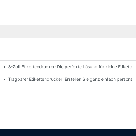
3-Zoll-Etikettendrucker: Die perfekte Lösung für kleine Etikett
rs, die Sie im Jahr 2025 kennen müssen
ternehmen
Tragbarer Etikettendrucker: Erstellen Sie ganz einfach personalis