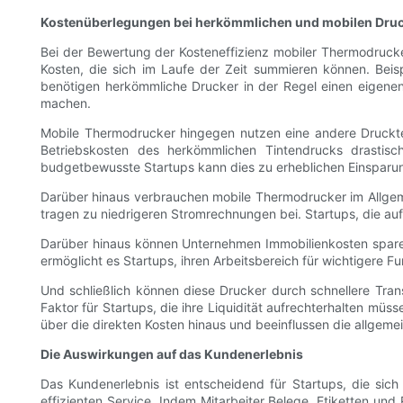
Kostenüberlegungen bei herkömmlichen und mobilen Dru
Bei der Bewertung der Kosteneffizienz mobiler Thermodrucke
Kosten, die sich im Laufe der Zeit summieren können. Beis
benötigen herkömmliche Drucker in der Regel einen eigenen 
machen.
Mobile Thermodrucker hingegen nutzen eine andere Druckt
Betriebskosten des herkömmlichen Tintendrucks drastisch
budgetbewusste Startups kann dies zu erheblichen Einsparu
Darüber hinaus verbrauchen mobile Thermodrucker im Allgemei
tragen zu niedrigeren Stromrechnungen bei. Startups, die a
Darüber hinaus können Unternehmen Immobilienkosten sparen,
ermöglicht es Startups, ihren Arbeitsbereich für wichtigere F
Und schließlich können diese Drucker durch schnellere Tran
Faktor für Startups, die ihre Liquidität aufrechterhalten mü
über die direkten Kosten hinaus und beeinflussen die allgeme
Die Auswirkungen auf das Kundenerlebnis
Das Kundenerlebnis ist entscheidend für Startups, die sic
effizienten Service. Indem Mitarbeiter Belege, Etiketten u