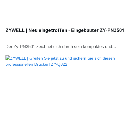
ZYWELL | Neu eingetroffen - Eingebauter ZY-PN3501
Der Zy-PN3501 zeichnet sich durch sein kompaktes und
leichtes Gehäuse (132 × 115,5 × 93 mm, nur 0,4 kg) aus und
benötigt daher in beengten Anschlusskästen wenig Platz. Der
weiße Schnappverschluss lässt sich drehen und verriegeln und
ermöglicht so eine schnelle, werkzeuglose Installation.