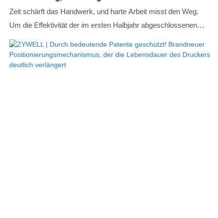
Zeit schärft das Handwerk, und harte Arbeit misst den Weg.
Um die Effektivität der im ersten Halbjahr abgeschlossenen
Aufgaben gründlich zu überprüfen, die Erfahrungen und Defizite
in der Produktentwicklung, der technologischen Innovation und
den Marktaktivitäten umfassend zusammenzufassen,
Probleme präzise zu identifizieren, Engpässe zu beheben und
die strategische Ausrichtung für das zweite Halbjahr
festzulegen, veranstaltete die Zhuhai zywell Technology Co.,
Ltd. kürzlich eine große Halbjahreskonferenz mit dem Zieljahr
2026.