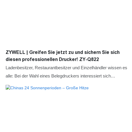
ZYWELL | Greifen Sie jetzt zu und sichern Sie sich
diesen professionellen Drucker! ZY-Q822
Ladenbesitzer, Restaurantbesitzer und Einzelhändler wissen es
alle: Bei der Wahl eines Belegdruckers interessiert sich
niemand für ausgefallene technische Daten. Es geht nur um
drei Dinge: Kostenersparnis, Zuverlässigkeit und minimalen
Aufwand.