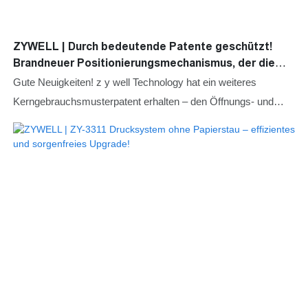
ZYWELL | Durch bedeutende Patente geschützt!
Brandneuer Positionierungsmechanismus, der die
Lebensdauer des Druckers deutlich verlängert
Gute Neuigkeiten! z y well Technology hat ein weiteres
Kerngebrauchsmusterpatent erhalten – den Öffnungs- und
Schließmechanismus der Verstellplatte (Patentnr.:
CN224476746U). Dieses Patent wurde im Juni 2025
angemeldet und nun vom Nationalen Amt für geistiges
Eigentum offiziell erteilt und bekanntgegeben.