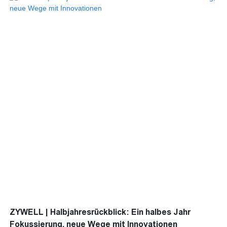
häufige Papierstaus, Drucker, die nur Belege drucken können,
und mehrere Geräte, die Arbeitsplätze belegen. Er bietet Dual-
Mode-Druck, hohe Druckgeschwindigkeit und vielfältige
Farboptionen.
ZYWELL | Halbjahresrückblick: Ein halbes Jahr
Fokussierung, neue Wege mit Innovationen