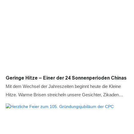
Geringe Hitze – Einer der 24 Sonnenperioden Chinas
Mit dem Wechsel der Jahreszeiten beginnt heute die Kleine
Hitze. Warme Brisen streicheln unsere Gesichter, Zikaden
zirpen überall, Lotusteiche stehen in voller Blüte, und der
Hochsommer hat offiziell begonnen. Als elfte der
vierundzwanzig chinesischen Sonnenabschnitte markiert die
Kleine Hitze den Beginn schwüler Hitze und eine Jahreszeit, in