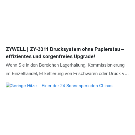
ZYWELL | ZY-3311 Drucksystem ohne Papierstau –
effizientes und sorgenfreies Upgrade!
Wenn Sie in den Bereichen Lagerhaltung, Kommissionierung
im Einzelhandel, Etikettierung von Frischwaren oder Druck von
Etiketten für Lebensmittellieferungen tätig sind, dann haben Sie
wahrscheinlich mit denselben Problemen zu kämpfen: dem
Verschwenden von Tonnen von Etikettenträgermaterial,
Verlangsamungen durch häufige Papierwechsel und hohen
Materialkosten.