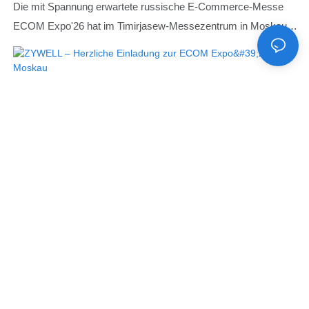
Die mit Spannung erwartete russische E-Commerce-Messe
ECOM Expo'26 hat im Timirjasew-Messezentrum in Moskau
einen fulminanten Start hingelegt! Am Eröffnungstag strömten
zahlreiche Fachbesucher in die Messehalle.
Grenzüberschreitende Händler, Supermarktketten sowie
Einkäufer aus den Bereichen Lagerhaltung und Logistik aus
Russland und verschiedenen osteuropäischen Ländern trafen
sich, um sich über neue Trends bei E-Commerce-Ausrüstung
zu informieren.