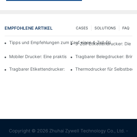
EMPFOHLENE ARTIKEL
CASES
SOLUTIONS
FAQ
Tipps und Empfehlungen zum Kauf eines 4-Zoll-Etikettendrucke
3-Zoll-Etikettendrucker: Die p
Mobiler Drucker: Eine praktische Wahl zum Drucken jederzeit un
Tragbarer Belegdrucker: Bringe
Tragbarer Etikettendrucker: Erstellen Sie ganz einfach personali
Thermodrucker für Selbstbedie
Copyright © 2026 Zhuhai Zywell Technology Co., Ltd. -