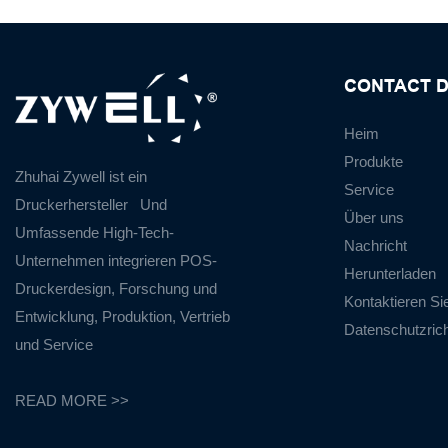
CONTACT D
Heim
Produkte
Zhuhai Zywell ist ein
Service
Druckerhersteller
Und
Über uns
Umfassende High-Tech-
Nachricht
Unternehmen integrieren POS-
Herunterladen
Druckerdesign, Forschung und
Kontaktieren Si
Entwicklung, Produktion, Vertrieb
Datenschutzricht
und Service
READ MORE >>