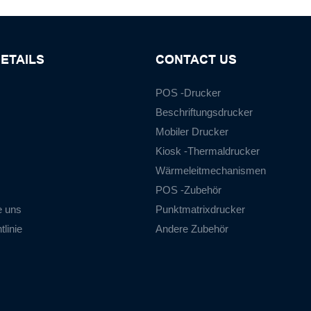
ETAILS
CONTACT US
POS -Drucker
Beschriftungsdrucker
Mobiler Drucker
Kiosk -Thermaldrucker
Wärmeleitmechanismen
POS -Zubehör
e uns
Punktmatrixdrucker
linie
Andere Zubehör