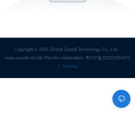
Copyright © 2026 Zhuhai Zywell Technology Co., Ltd. -
www.zywell.net Alle Rechte vorbehalten.
粤ICP备2022019545号
|
Sitemap