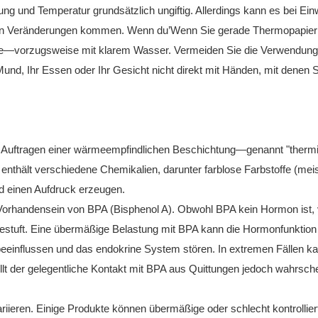
dung und Temperatur grundsätzlich ungiftig. Allerdings kann es bei Ei
en Veränderungen kommen. Wenn du’Wenn Sie gerade Thermopapierb
nde—vorzugsweise mit klarem Wasser. Vermeiden Sie die Verwendung
Mund, Ihr Essen oder Ihr Gesicht nicht direkt mit Händen, mit denen S
rch Auftragen einer wärmeempfindlichen Beschichtung—genannt "therm
nthält verschiedene Chemikalien, darunter farblose Farbstoffe (mei
nd einen Aufdruck erzeugen.
 Vorhandensein von BPA (Bisphenol A). Obwohl BPA kein Hormon ist, 
estuft. Eine übermäßige Belastung mit BPA kann die Hormonfunktion
beeinflussen und das endokrine System stören. In extremen Fällen k
tellt der gelegentliche Kontakt mit BPA aus Quittungen jedoch wahrsche
ariieren. Einige Produkte können übermäßige oder schlecht kontrollier