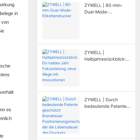
nwirkung
ZYWELL | 80-mm-
Dual-Mode-
elege in
Etikettendrucker
 von
ie
ZYWELL |
Halbjahresrückblick:
Ein halbes Jahr
ische
Fokussierung, neue
stens
Wege mit
Innovationen
verhält
ZYWELL | Durch
bedeutende Patente
ann es
geschützt!
inlich
Brandneuer
Positionierungsmecha
nismus, der die
te
Lebensdauer des