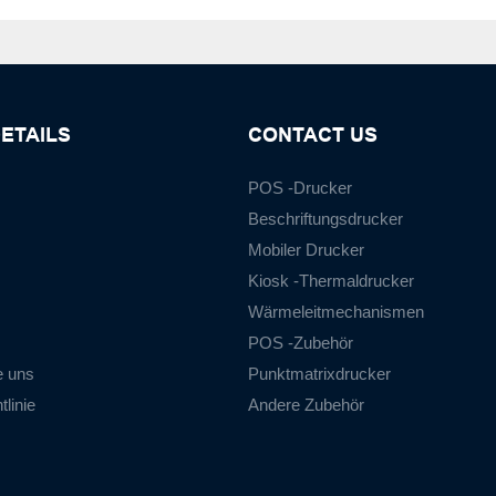
ETAILS
CONTACT US
POS -Drucker
Beschriftungsdrucker
Mobiler Drucker
Kiosk -Thermaldrucker
Wärmeleitmechanismen
POS -Zubehör
e uns
Punktmatrixdrucker
linie
Andere Zubehör