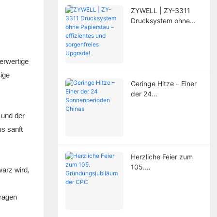
Druckers deutlich
ZYWELL | ZY-3311
verlängert
Drucksystem ohne
Papierstau –
effizientes und
sorgenfreies Upgrade!
erwertige
ige
Geringe Hitze – Einer
der 24
Sonnenperioden
Chinas
 und der
us sanft
Herzliche Feier zum
105.
arz wird,
Gründungsjubiläum
der CPC
Fragen