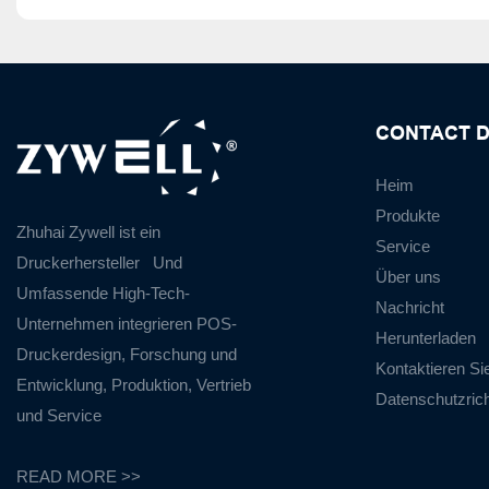
CONTACT D
Heim
Produkte
Zhuhai Zywell ist ein
Service
Druckerhersteller
Und
Über uns
Umfassende High-Tech-
Nachricht
Unternehmen integrieren POS-
Herunterladen
Druckerdesign, Forschung und
Kontaktieren Si
Entwicklung, Produktion, Vertrieb
Datenschutzricht
und Service
READ MORE >>