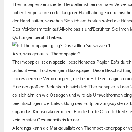
Thermopapier zertifizierter Hersteller ist bei normaler Verwen
hoher Temperaturen oder längerer Handhabung zu chemisch
der Hand hatten, waschen Sie sich am besten sofort die Hä
Desinfektionsmitteln auf Alkoholbasis und’Berühren Sie Ihren 
Quittungen berührt haben.
Also, was genau ist Thermopapier?
Thermopapier ist ein speziell beschichtetes Papier. Es’s du
Schicht"—auf hochwertigem Basispapier. Diese Beschichtung e
fluoreszierende Verbindungen), die beim Erhitzen reagieren u
Eine der größten Bedenken hinsichtlich Thermopapier ist das
es sich ähnlich wie Östrogen und wird als Umwelthormon eing
beeinträchtigen, die Entwicklung des Fortpflanzungssystems 
sogar das Krebsrisiko erhöhen. Für die breite Öffentlichkeit s
kein ernstes Gesundheitsrisiko dar.
Allerdings kann die Marktqualität von Thermoetikettenpapier v