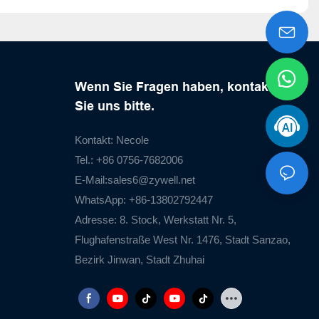
Wenn Sie Fragen haben, kontaktieren
Sie uns bitte.
Kontakt: Necole
Tel.: +86 0756-7682006
E-Mail:
sales6@zywell.net
WhatsApp: +86-13802792447
Adresse: 8. Stock, Werkstatt Nr. 5,
Flughafenstraße West Nr. 1476, Stadt Sanzao,
Bezirk Jinwan, Stadt Zhuhai