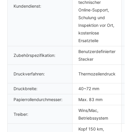
technischer
So
Kundendienst:
Online-Support,
(S
Schulung und
Inspektion vor Ort,
kostenlose
Ersatzteile
Benutzerdefinierter
Zubehörspezifikation:
P
Stecker
Druckverfahren:
Thermozeilendruck
Pa
Druckbreite:
40~72 mm
Pa
Papierrollendurchmesser:
Max. 83 mm
Ba
Wins/Mac,
Treiber:
A
Betriebssystem
Kopf 150 km,