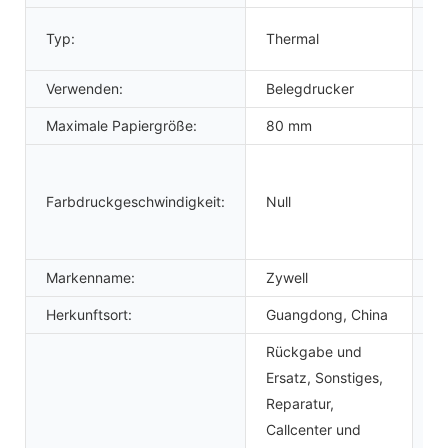
Typ:
Thermal
Sti
Verwenden:
Belegdrucker
Sc
Maximale Papiergröße:
80 mm
Sc
Farbdruckgeschwindigkeit:
Null
Ma
Markenname:
Zywell
M
Herkunftsort:
Guangdong, China
Ga
Rückgabe und
Ersatz, Sonstiges,
Reparatur,
Callcenter und