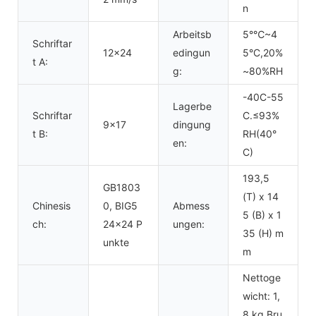
n
Arbeitsb
5°℃~4
Schriftar
12x24
edingun
5°C,20%
t A:
g:
~80%RH
-40C-55
Lagerbe
Schriftar
C.≤93%
9x17
dingung
t B:
RH(40°
en:
C)
193,5
GB1803
(T) x 14
Chinesis
0, BIG5
Abmess
5 (B) x 1
ch:
24x24 P
ungen:
35 (H) m
unkte
m
Nettoge
wicht: 1,
8 kg Bru