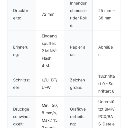
Innendur
Druckbr
chmesse
25 mm ~
72 mm
eite:
r der Roll
38 mm
e:
Eingang
spuffer:
Erinneru
Papier a
Abreiße
2 M NV-
ng:
us:
n
Flash:
4 M
1Schrifta
Schnittst
U/U+BT/
Zeichen
rt 0 ~Sc
elle:
U+W
größe:
hriftart 8
Unterstü
Min.: 50,
Druckge
Grafikve
tzt BMP/
8 mm/s,
schwindi
rarbeitu
PCX/BA
Max.: 15
gkeit:
ng:
S-Dateie
2 mm/s