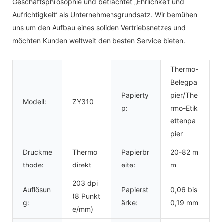
Geschäftsphilosophie und betrachtet „Ehrlichkeit und
Aufrichtigkeit“ als Unternehmensgrundsatz. Wir bemühen
uns um den Aufbau eines soliden Vertriebsnetzes und
möchten Kunden weltweit den besten Service bieten.
Thermo-
Belegpa
Papierty
pier/The
Modell:
ZY310
p:
rmo-Etik
ettenpa
pier
Druckme
Thermo
Papierbr
20-82 m
thode:
direkt
eite:
m
203 dpi
Auflösun
Papierst
0,06 bis
(8 Punkt
g:
ärke:
0,19 mm
e/mm)