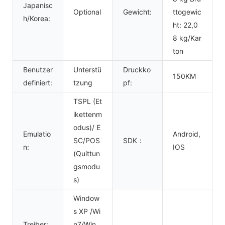
Japanisc
Optional
Gewicht:
ttogewic
h/Korea:
ht: 22,0
8 kg/Kar
ton
Benutzer
Unterstü
Druckko
150KM
definiert:
tzung
pf:
TSPL (Et
ikettenm
odus)/ E
Emulatio
Android,
SC/POS
SDK：
n:
IOS
(Quittun
gsmodu
s)
Window
s XP /Wi
Treiber:
n7/Win