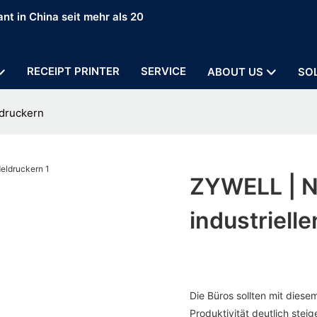
nt in China seit mehr als 20
RECEIPT PRINTER
SERVICE
ABOUT US
SO
ldruckern
ZYWELL | N
industriell
Die Büros sollten mit diese
Produktivität deutlich steige