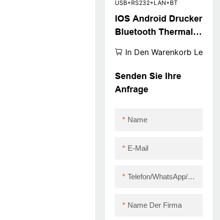
IOS Android Drucker
Bluetooth Thermal -
Quittung Ticket POS
In Den Warenkorb Legen
-
Abrechnungsdrucke
Senden Sie Ihre
r 58 mm 80 mm
Anfrage
drahtloser Drucker
USB+RS232+LAN+B
Name
T
E-Mail
Telefon/WhatsApp/Skype
Name Der Firma