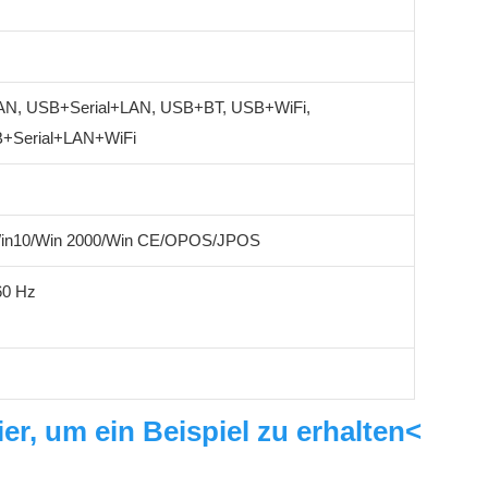
AN, USB+Serial+LAN, USB+BT, USB+WiFi,
+Serial+LAN+WiFi
Win10/Win 2000/Win CE/OPOS/JPOS
60 Hz
ier, um ein Beispiel zu erhalten<