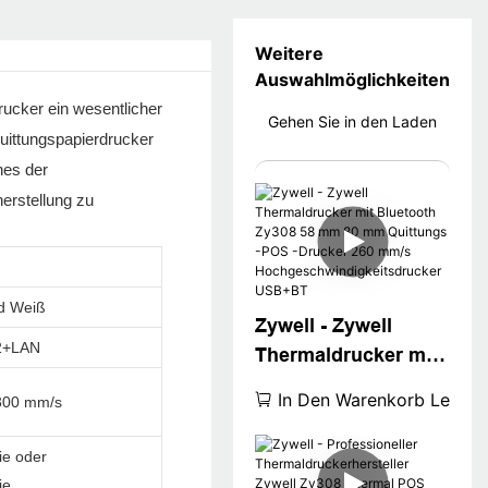
Weitere
Auswahlmöglichkeiten
ucker ein wesentlicher
Gehen Sie in den Laden
uittungspapierdrucker
nes der
erstellung zu
d Weiß
Zywell - Zywell
2+LAN
Thermaldrucker mit
Bluetooth Zy308 58
In Den Warenkorb Legen
300 mm/s
mm 80 mm
Quittungs -POS -
ie oder
Drucker 260 mm/s
ie