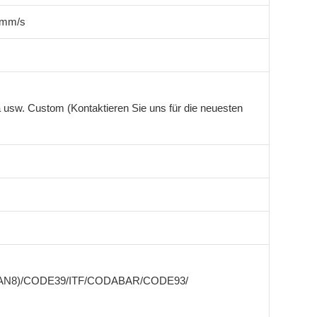
 mm/s
 usw. Custom (Kontaktieren Sie uns für die neuesten
EAN8)/CODE39/ITF/CODABAR/CODE93/