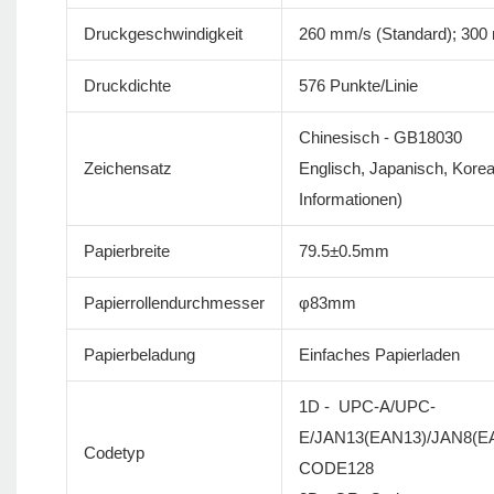
Druckgeschwindigkeit
260 mm/s (Standard); 300
Druckdichte
576 Punkte/Linie
Chinesisch - GB18030
Zeichensatz
Englisch, Japanisch, Korea
Informationen)
Papierbreite
79.5±0.5mm
Papierrollendurchmesser
φ83mm
Papierbeladung
Einfaches Papierladen
1D - UPC-A/UPC-
E/JAN13(EAN13)/JAN8(
Codetyp
CODE128