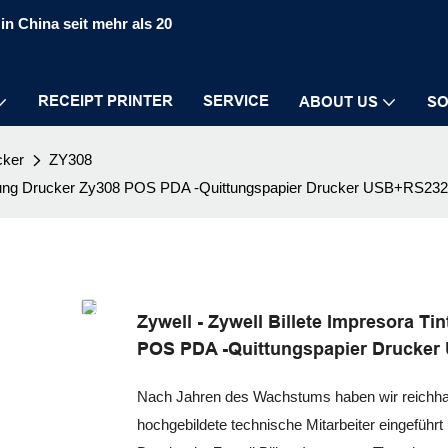
in China seit mehr als 20
RECEIPT PRINTER
SERVICE
ABOUT US
SO
cker
ZY308
Quittung Drucker Zy308 POS PDA -Quittungspapier Drucker USB+RS2
Zywell - Zywell Billete Impresora T
POS PDA -Quittungspapier Drucke
Nach Jahren des Wachstums haben wir reichha
hochgebildete technische Mitarbeiter eingeführ