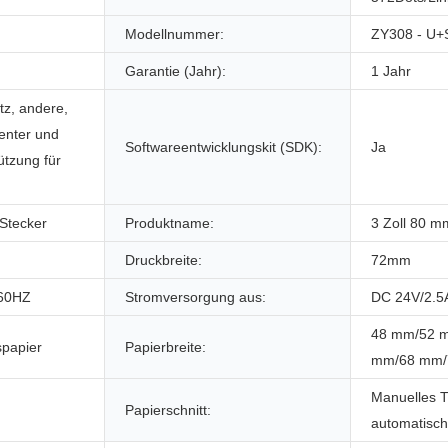
Modellnummer:
ZY308 - U+
Garantie (Jahr):
1 Jahr
tz, andere,
enter und
Softwareentwicklungskit (SDK):
Ja
ützung für
 Stecker
Produktname:
3 Zoll 80 
Druckbreite:
72mm
/60HZ
Stromversorgung aus:
DC 24V/2.5
48 mm/52 
spapier
Papierbreite:
mm/68 mm/
Manuelles T
Papierschnitt:
automatisch