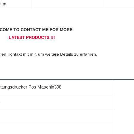
aden
ttungsdrucker Pos Maschin308
k