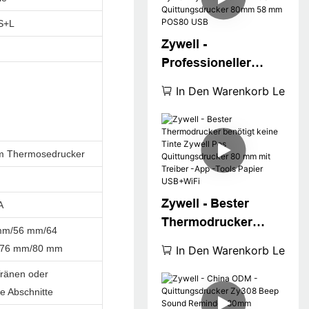
Hochgeschwindigkei
S+L
tsdrucker USB+BT
Zywell -
Professioneller
Thermaldruckerhers
In Den Warenkorb Legen
teller Zywell Zy308
Thermal POS
Quittungsdrucker
mm Thermosedrucker
80mm 58 mm POS80
USB
Zywell - Bester
A
Thermodrucker
mm/56 mm/64
benötigt keine Tinte
76 mm/80 mm
In Den Warenkorb Legen
Zywell Pos
ränen oder
Quittungsdrucker 80
e Abschnitte
mm mit Treiber -App