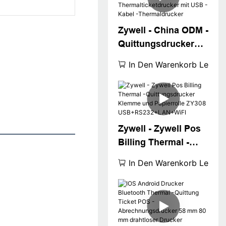
-Tools Papier
USB+WiFi
Zywell - China ODM -
Quittungsdrucker
Zy308 Beep Sound
In Den Warenkorb Legen
Reminder 80mm
Thermalticketdrucke
r mit USB -Kabel -
Thermaldrucker
Zywell - Zywell Pos
Billing Thermal -
Quittungsdrucker
In Den Warenkorb Legen
Klemme und
Papierrolle ZY308
USB+RS232+LAN+
WiFI