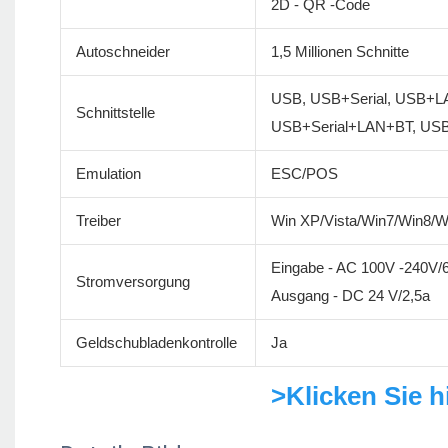
2D - QR -Code
Autoschneider
1,5 Millionen Schnitte
USB, USB+Serial, USB+L
Schnittstelle
USB+Serial+LAN+BT, USB
Emulation
ESC/POS
Treiber
Win XP/Vista/Win7/Win8/
Eingabe - AC 100V -240V/
Stromversorgung
Ausgang - DC 24 V/2,5a
Geldschubladenkontrolle
Ja
>Klicken Sie h