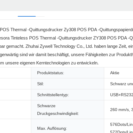
ser POS Thermal -Quittungsdrucker Zy308 POS PDA -Quittungspapierdr
 Impresora Tinteless POS Thermal -Quittungsdrucker ZY308 POS PDA -Q
gbar gemacht. Zhuhai Zywell Technology Co., Ltd. haben lange Zeit, ei
nwärtig sind wir damit beschäftigt, unsere Fähigkeiten zur Produkth
um unsere eigenen Kerntechnologien zu entwickeln.
Produktstatus:
Aktie
Stil:
Schwarz un
Schnittstellentyp:
USB+RS23
Schwarze
260 mm/s, 
Druckgeschwindigkeit:
576Dots/Lin
Max. Auflösung:
572Dots/Lin