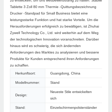
zu entwickeln, um uns wettbewerbsfähig zu halten. Stabile
Tablette 3 Zoll 80 mm Thermie -Quittungsbezeichnung
Drucker -Standpad für Small Business bietet eine
leistungsstarke Funktion und hat starke Vorteile. Um die
Herausforderungen erfolgreich zu bewältigen, ist Zhuhai
Zywell Technology Co., Ltd. wird weiterhin auf dem Weg
der technologischen Innovation voranschreiten. Darüber
hinaus wird es schwierig, die sich ändernden
Anforderungen des Marktes zu analysieren und bessere
Produkte für Kunden entsprechend ihren Anforderungen
zu schaffen.
Herkunftsort:
Guangdong, China
Ma
Modellnummer:
Stand
Pr
Neueste Stile entwickelten
Design:
Fa
sich
Stand:
Einzelschirmenpolsterständer
An