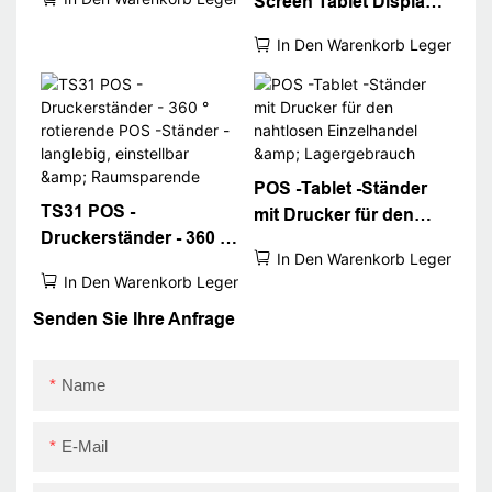
Screen Tablet Display
Druckerpad
Ständer 80mm Thermal
In Den Warenkorb Legen
-Quittungsbezeichnung
Drucker
Edelstahlständer
Druckerständer
POS -Tablet -Ständer
TS31 POS -
mit Drucker für den
Druckerständer - 360 °
nahtlosen Einzelhandel
In Den Warenkorb Legen
rotierende POS -
& Lagergebrauch
In Den Warenkorb Legen
Ständer - langlebig,
einstellbar &
Senden Sie Ihre Anfrage
Raumsparende
Name
E-Mail