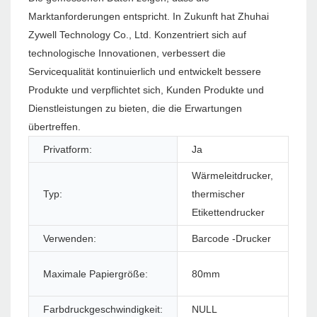
Marktanforderungen entspricht. In Zukunft hat Zhuhai
Zywell Technology Co., Ltd. Konzentriert sich auf
technologische Innovationen, verbessert die
Servicequalität kontinuierlich und entwickelt bessere
Produkte und verpflichtet sich, Kunden Produkte und
Dienstleistungen zu bieten, die die Erwartungen
übertreffen.
Privatform:
Ja
Pro
Wärmeleitdrucker,
Typ:
thermischer
Stil
Etikettendrucker
Verwenden:
Barcode -Drucker
Sch
Sc
Maximale Papiergröße:
80mm
Dr
Farbdruckgeschwindigkeit:
NULL
Ma