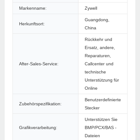
Markenname:
Zywell
Mo
Guangdong,
Herkunftsort:
Gar
China
Rückkehr und
Ersatz, andere,
Reparaturen,
Sof
After-Sales-Service:
Callcenter und
(S
technische
Unterstützung für
Online
Benutzerdefinierte
Zubehörspezifikation:
Dr
Stecker
Unterstützen Sie
Grafikverarbeitung:
BMP/PCX/BAS -
St
Dateien