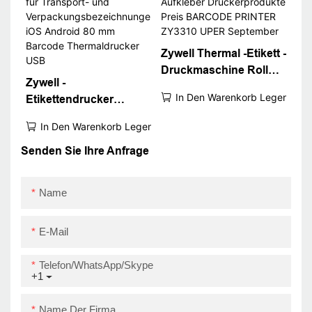
Code -Drucker USB+Rs
Zywell Thermal -Etikett -
Druckmaschine Roll
Zywell -
Aufkleber
In Den Warenkorb Legen
Etikettendrucker
Druckerprodukte Preis
ZY3310 für Transport-
BARCODE PRINTER
In Den Warenkorb Legen
und
ZY3310 UPER
Verpackungsbezeichnu
Senden Sie Ihre Anfrage
September
ngen iOS Android 80
mm Barcode
Name
Thermaldrucker USB
E-Mail
Telefon/WhatsApp/Skype
+1
Name Der Firma