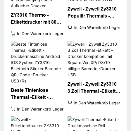
Zywell - Zywell Zy3310
ZY3310 Thermo -
Populär Thermals -
Etikettdrucker mit 80
Etikett Drucker
In Den Warenkorb Legen
mm 3 -Zoll -
Thermaldrucker POS
In Den Warenkorb Legen
Etikettenbarcode -
80 mm 3 "Thermo -
Drucker USB -Port WiFi
Etikettdrucker
Interpackaging Label
USB+WiFi
Aufkleber Drucker
Zywell - Zywell Zy3310
Beste Tintenlose
3 Zoll Thermal -Etikett -
Thermal -Etikett -
Drucker kompatibel mit
In Den Warenkorb Legen
Druckermaschine
Square Win XP/7/8/10
In Den Warenkorb Legen
Android IOS System
billiger Barcode -
ZY3310 Bluetooth
Drucker USB
Sticker Barcode QR -