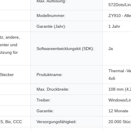
Max. Auflösung:
572Dots/Lin
Modellnummer:
ZY910 - All
Garantie (Jahr):
1 Jahr
tz, andere,
enter und
Softwareentwicklungskit (SDK):
Ja
ützung für
Thermal -Ve
 Stecker
Produktname:
4x6
Max. Druckbreite:
108 mm (4,2
Treiber:
Windows/Li
Garantie:
12 Monate
S, Bis, CCC
Versorgungsfähigkeit:
20.000 Stüc