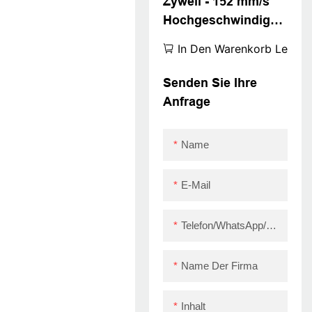
Zywell - 152 mm/s
Hochgeschwindigkei
tsthermischer
In Den Warenkorb Legen
Etikettdrucker 4 Zoll
Versandetikettdruck
Senden Sie Ihre
er mit Treiber Zywell
Anfrage
Zy910 USB
Name
E-Mail
Telefon/WhatsApp/Skype
Name Der Firma
Inhalt