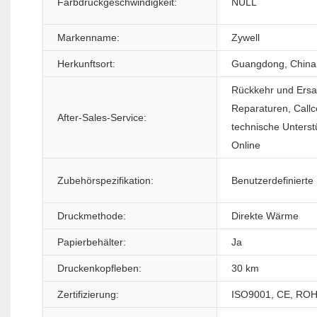
Farbdruckgeschwindigkeit:
NULL
Markenname:
Zywell
Herkunftsort:
Guangdong, China
Rückkehr und Ersa
Reparaturen, Callc
After-Sales-Service:
technische Unterst
Online
Zubehörspezifikation:
Benutzerdefinierte
Druckmethode:
Direkte Wärme
Papierbehälter:
Ja
Druckenkopfleben:
30 km
Zertifizierung:
ISO9001, CE, ROH