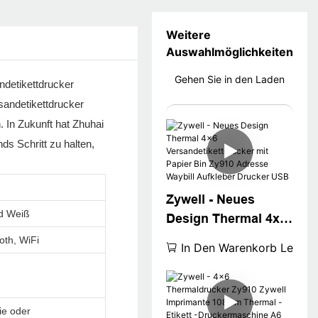
Weitere
Auswahlmöglichkeiten
Gehen Sie in den Laden
ndetikettdrucker
sandetikettdrucker
 In Zukunft hat Zhuhai
ds Schritt zu halten,
Zywell - Neues
d Weiß
Design Thermal 4x6
Versandetikettdruck
oth, WiFi
In Den Warenkorb Legen
er mit Papier Bin
Zy910 Adresse
Waybill Aufkleber
ie oder
Drucker USB