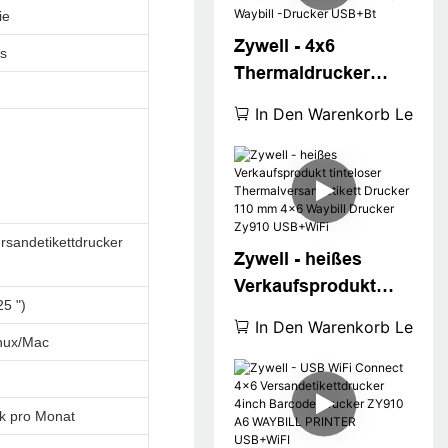
ie
Zywell - 4x6
es
Thermaldrucker
Zy910 Zywell
In Den Warenkorb Legen
Imprimante 108mm
Thermal -Etikett -
Druckermaschine A6
Waybill -Drucker
USB+Bt
rsandetikettdrucker
Zywell - heißes
Verkaufsprodukt
5 ")
tinteloser
In Den Warenkorb Legen
Thermalversandetik
nux/Mac
ett Drucker 110 mm
4x6 Waybill Drucker
k pro Monat
Zy910 USB+WiFi