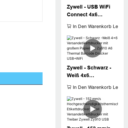
Zywell - USB WiFi
Connect 4x6
Versandetikettdruck
In Den Warenkorb Legen
er 4inch Barcode
Drucker ZY910 A6
WAYBILL PRINTER
USB+WiFI
Zywell - Schwarz -
Weiß 4x6
Versandetikettdruck
In Den Warenkorb Legen
er mit großem
Papier Bin Zy910 A6
Thermal Barcode
Drucker USB+WiFi