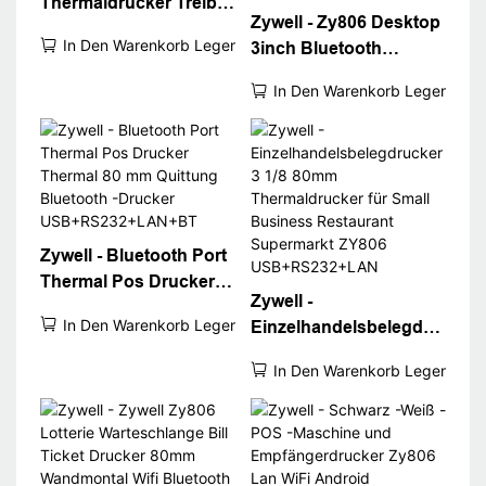
Thermaldrucker Treiber
Zywell - Zy806 Desktop
WiFi POS -Drucker
In Den Warenkorb Legen
3inch Bluetooth
Zy806 Thermosezdruck
Thermal -
Drucker USB+WiFi
In Den Warenkorb Legen
Quittungsdrucker
80mm weißer
Abrechnungsmaschine
Ticket Drucker Desktop
80 Quittungsdrucker
Zywell - Bluetooth Port
Thermal Pos Drucker
Zywell -
Thermal 80 mm
In Den Warenkorb Legen
Einzelhandelsbelegdru
Quittung Bluetooth -
cker 3 1/8 80mm
Drucker
In Den Warenkorb Legen
Thermaldrucker für
USB+RS232+LAN+BT
Small Business
Restaurant Supermarkt
ZY806
USB+RS232+LAN