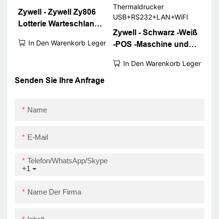
Zywell - Zywell Zy806
Lotterie Warteschlange
Zywell - Schwarz -Weiß
Bill Ticket Drucker
In Den Warenkorb Legen
-POS -Maschine und
80mm Wandmontal Wifi
Empfängerdrucker
Bluetooth
In Den Warenkorb Legen
Zy806 Lan WiFi
Android
Senden Sie Ihre Anfrage
Thermaldrucker
USB+RS232+LAN+WiFI
Name
E-Mail
Telefon/WhatsApp/Skype
+1
Name Der Firma