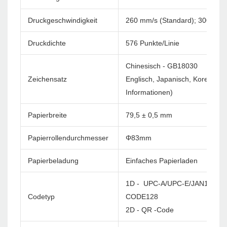
Druckgeschwindigkeit
260 mm/s (Standard); 300 mm/
Druckdichte
576 Punkte/Linie
Chinesisch - GB18030
Zeichensatz
Englisch, Japanisch, Korea usw
Informationen)
Papierbreite
79,5 ± 0,5 mm
Papierrollendurchmesser
Φ83mm
Papierbeladung
Einfaches Papierladen
1D - UPC-A/UPC-E/JAN13(EA
Codetyp
CODE128
2D - QR -Code