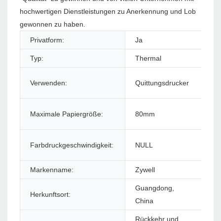
hochwertigen Dienstleistungen zu Anerkennung und Lob
gewonnen zu haben.
Privatform:
Ja
Pr
Typ:
Thermal
Sti
Verwenden:
Quittungsdrucker
Sc
Sc
Maximale Papiergröße:
80mm
Dr
Farbdruckgeschwindigkeit:
NULL
Ma
Markenname:
Zywell
Mo
Guangdong,
Herkunftsort:
Ga
China
Rückkehr und