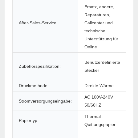
Ersatz, andere,
Reparaturen,
So
After-Sales-Service:
Callcenter und
(S
technische
Unterstützung für
Online
Benutzerdefinierte
Zubehörspezifikation:
Pr
Stecker
Druckmethode:
Direkte Wärme
Dr
AC 100V-240V
Stromversorgungseingabe:
St
50/60HZ
Thermal -
Papiertyp:
Pa
Quittungspapier