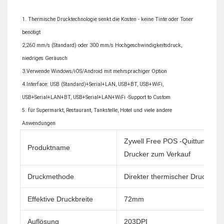
1. Thermische Drucktechnologie senkt die Kosten - keine Tinte oder Toner 
benötigt

2,260 mm/s (Standard) oder 300 mm/s Hochgeschwindigkeitsdruck, 
niedriges Geräusch

3.Verwende Windows/iOS/Android mit mehrsprachiger Option

4.Interface: USB (Standard)+Serial+LAN, USB+BT, USB+WiFi, 
USB+Serial+LAN+BT, USB+Serial+LAN+WiFi -Support to Custom

5. für Supermarkt, Restaurant, Tankstelle, Hotel und viele andere 
Zywell Free POS -Quittungsdru
Produktname
Drucker zum Verkauf
Druckmethode
Direkter thermischer Druck
Effektive Druckbreite
72mm
Auflösung
203DPI