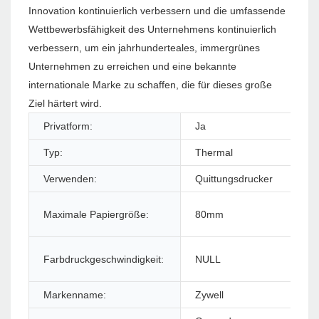
Innovation kontinuierlich verbessern und die umfassende
Wettbewerbsfähigkeit des Unternehmens kontinuierlich
verbessern, um ein jahrhunderteales, immergrünes
Unternehmen zu erreichen und eine bekannte
internationale Marke zu schaffen, die für dieses große
Ziel härtert wird.
Privatform:
Ja
Pr
Typ:
Thermal
Sti
Verwenden:
Quittungsdrucker
Sc
Sc
Maximale Papiergröße:
80mm
Dr
Farbdruckgeschwindigkeit:
NULL
Ma
Markenname:
Zywell
Mo