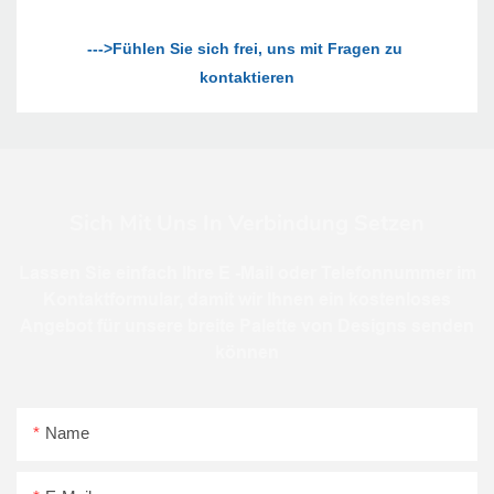
--->Fühlen Sie sich frei, uns mit Fragen zu 
Sich Mit Uns In Verbindung Setzen
Lassen Sie einfach Ihre E -Mail oder Telefonnummer im
Kontaktformular, damit wir Ihnen ein kostenloses
Angebot für unsere breite Palette von Designs senden
können
Name