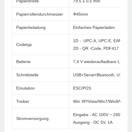
Papierbreite
79,5 ± 0,5 mm
Papierrollendurchmesser
Φ45mm
Papierbeladung
Einfaches Papierladen
1D - UPC-A, UPC-E, EAN-8, E
Codetyp
2D - QR -Code, PDF417
Batterie
7,4 V wiederaufladbare Li-Ione
Schnittstelle
USB+Serial+Bluetooth, USB+Se
Emulation
ESC/POS
Treiber
Win XP/Vista/Win7/Win8/Win1
Eingabe - AC 100V ~ 240 V/60
Stromversorgung
Ausgang - DC 5V, 1A