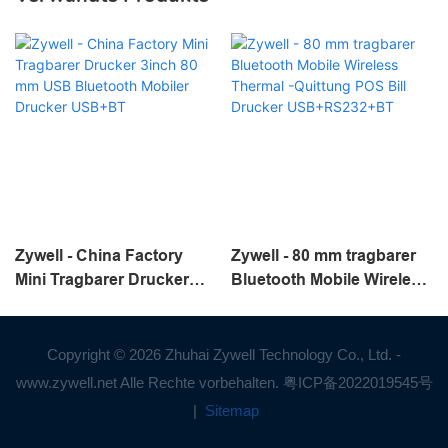
Zywell - China Factory
Zywell - 80 mm tragbarer
Mini Tragbarer Drucker
Bluetooth Mobile Wireless
3inch 80 mm USB
Thermal -Quittung POS
Bluetooth Mobiler Drucker
Bill Drucker
USB+BT
USB+RS232+BT
Copyright © 2026 Zhuhai Zywell Technology Co., Ltd. -
www.zywell.net Alle Rechte vorbehalten.
粤ICP备2022019545号
|
Sitemap