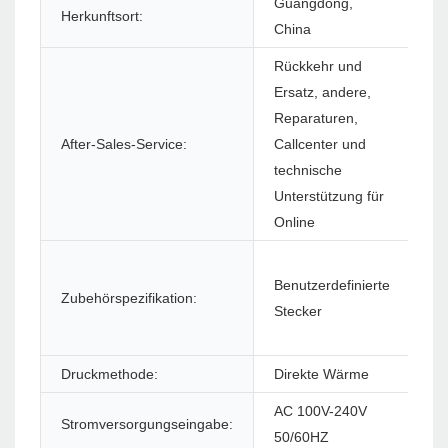
Guangdong,
Herkunftsort:
Ga
China
Rückkehr und
Ersatz, andere,
Reparaturen,
So
After-Sales-Service:
Callcenter und
(S
technische
Unterstützung für
Online
Benutzerdefinierte
Zubehörspezifikation:
Pr
Stecker
Druckmethode:
Direkte Wärme
Dr
AC 100V-240V
Stromversorgungseingabe:
St
50/60HZ