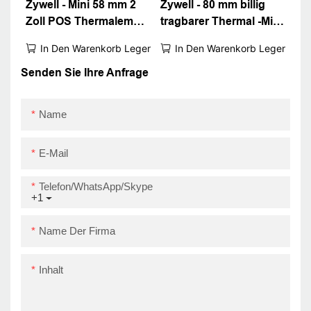
Zywell - Mini 58 mm 2
Zywell - 80 mm billig
Zoll POS Thermalem
tragbarer Thermal -Mini
Quittungsdrucker
-Drucker Support
In Den Warenkorb Legen
In Den Warenkorb Legen
Tragbarer USB
Android iOS Wireless
Bluetooth -Billdrucker
WiFi Connect
Senden Sie Ihre Anfrage
USB+BT
Quittungsdrucker
Name
E-Mail
Telefon/WhatsApp/Skype
+1
Name Der Firma
Inhalt