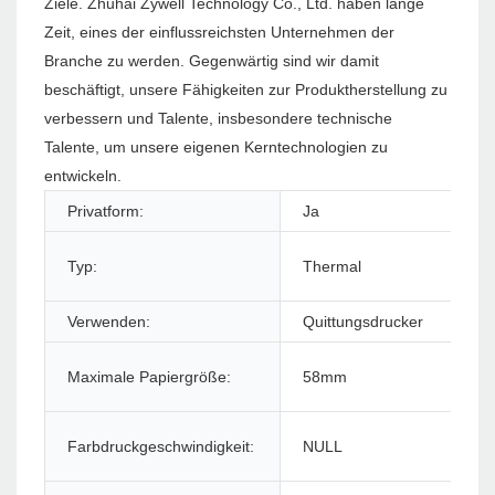
Ziele. Zhuhai Zywell Technology Co., Ltd. haben lange
Zeit, eines der einflussreichsten Unternehmen der
Branche zu werden. Gegenwärtig sind wir damit
beschäftigt, unsere Fähigkeiten zur Produktherstellung zu
verbessern und Talente, insbesondere technische
Talente, um unsere eigenen Kerntechnologien zu
entwickeln.
Privatform:
Ja
Pr
Typ:
Thermal
Sti
Verwenden:
Quittungsdrucker
Sc
Sc
Maximale Papiergröße:
58mm
Dr
Farbdruckgeschwindigkeit:
NULL
Ma