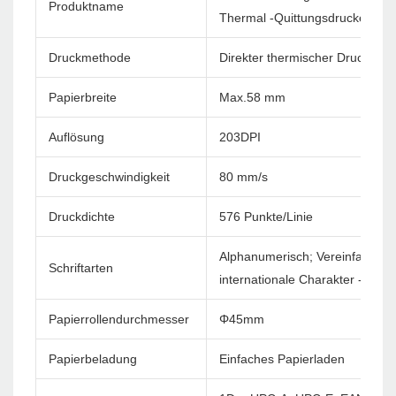
Produktname
Thermal -Quittungsdrucker ZM
Druckmethode
Direkter thermischer Druck
Papierbreite
Max.58 mm
Auflösung
203DPI
Druckgeschwindigkeit
80 mm/s
Druckdichte
576 Punkte/Linie
Alphanumerisch; Vereinfachtes c
Schriftarten
internationale Charakter -Sets
Papierrollendurchmesser
Φ45mm
Papierbeladung
Einfaches Papierladen