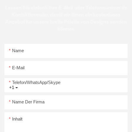
Lassen Sie einfach Ihre E -Mail oder Telefonnummer im
Kontaktformular, damit wir Ihnen ein kostenloses
Angebot für unsere breite Palette von Designs senden
können
Name
E-Mail
Telefon/WhatsApp/Skype
+1
Name Der Firma
Inhalt