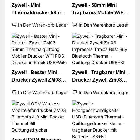
Zywell - Mini
Zywell - 58mm Mini
Thermaldrucker 58mm
Tragbares Mobile WiFi
tragbarer Quittungs -
Thermal -
In Den Warenkorb Legen
In Den Warenkorb Legen
POS -Drucker ZM03
Quittungsdrucker
Bluetooth Impresora
Zywell Pos System
Taschen -Ticketdrucker
ZM03 2 -Zoll -
Mobiler
Taschenrechnung
Quittungsdrucker
Drucker Mobiler
Quittungsdrucker
Zywell - Bester Mini -
Zywell - Tragbarer Mini -
Drucker Zywell ZM03
Drucker Zywell Zm03
58mm Thermalquittung
Impresora Trmica Best
In Den Warenkorb Legen
In Den Warenkorb Legen
Mobiler Drucker WiFi
Buy Bluetooth Thermal
POS -Drucker in Stock
-Quittung Drucker
USB+WiFi
USB+Bt
Zywell ODM Wireless