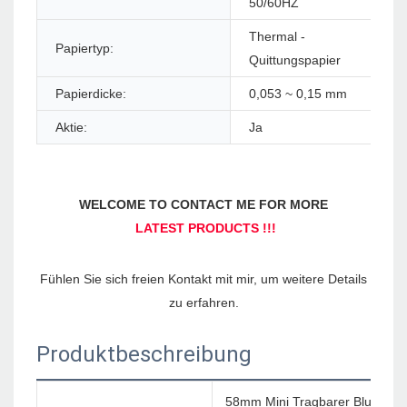
50/60HZ
Thermal -
Papiertyp:
Pa
Quittungspapier
Papierdicke:
0,053 ~ 0,15 mm
Pa
Aktie:
Ja
Fühlen Sie sich freien Kontakt mit mir, um weitere Details 
Produktbeschreibung
58mm Mini Tragbarer Bluetoot