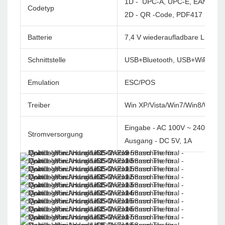
1D - UPC-A, UPC-E, EAN-8, E
Codetyp
2D - QR -Code, PDF417
Batterie
7,4 V wiederaufladbare Li-Ione
Schnittstelle
USB+Bluetooth, USB+WiFi
Emulation
ESC/POS
Treiber
Win XP/Vista/Win7/Win8/Win1
Eingabe - AC 100V ~ 240 V/60
Stromversorgung
Ausgang - DC 5V, 1A