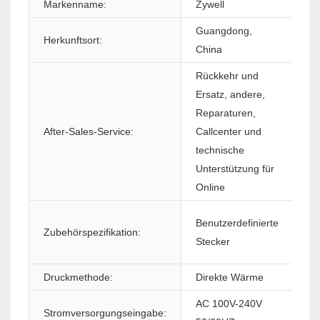
Markenname:
Zywell
Mo
Guangdong,
Herkunftsort:
Ga
China
Rückkehr und
Ersatz, andere,
Reparaturen,
So
After-Sales-Service:
Callcenter und
(S
technische
Unterstützung für
Online
Benutzerdefinierte
Zubehörspezifikation:
Pr
Stecker
Druckmethode:
Direkte Wärme
Dr
AC 100V-240V
Stromversorgungseingabe:
St