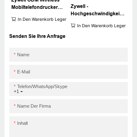
Zywell -
Mobiltelefondrucker
Hochgeschwindigkeits
ZM03 Bluetooth 4.0
In Den Warenkorb Legen
USB+Bluetooth
Mini Pocket Thermal
In Den Warenkorb Legen
Thermal -
Bill Quittungsdrucker
Quittungsdrucker
Senden Sie Ihre Anfrage
kleiner tragbarer
Drucker mit Batterie
Name
USB+BT
E-Mail
Telefon/WhatsApp/Skype
+1
Name Der Firma
Inhalt