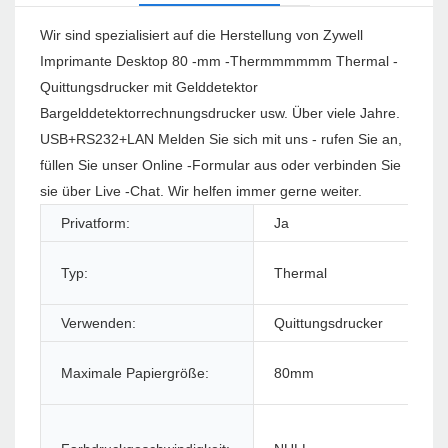
Wir sind spezialisiert auf die Herstellung von Zywell
Imprimante Desktop 80 -mm -Thermmmmmm Thermal -
Quittungsdrucker mit Gelddetektor
Bargelddetektorrechnungsdrucker usw. Über viele Jahre.
USB+RS232+LAN Melden Sie sich mit uns - rufen Sie an,
füllen Sie unser Online -Formular aus oder verbinden Sie
sie über Live -Chat. Wir helfen immer gerne weiter.
Privatform:
Ja
Pr
Typ:
Thermal
Sti
Verwenden:
Quittungsdrucker
Sc
Sc
Maximale Papiergröße:
80mm
Dr