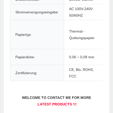
AC 100V-240V
Stromversorgungseingabe:
St
50/60HZ
Thermal -
Papiertyp:
Pa
Quittungspapier
Papierdicke:
0,06 ~ 0,08 mm
Pa
CE, Bis, ROHS,
Zertifizierung:
FCC