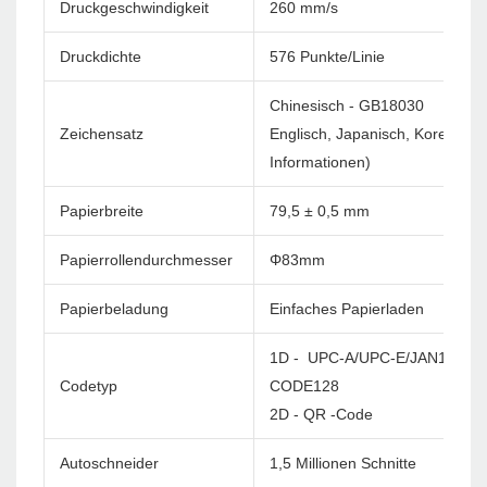
Druckgeschwindigkeit
260 mm/s
Druckdichte
576 Punkte/Linie
Chinesisch - GB18030
Zeichensatz
Englisch, Japanisch, Korea usw
Informationen)
Papierbreite
79,5 ± 0,5 mm
Papierrollendurchmesser
Φ83mm
Papierbeladung
Einfaches Papierladen
1D - UPC-A/UPC-E/JAN13(EA
Codetyp
CODE128
2D - QR -Code
Autoschneider
1,5 Millionen Schnitte