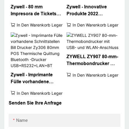
Zywell - 80 mm
Zywell - Innovative
Impresora de Tickets
Produkte 2022
Impresore Boletas mit
Impresora Trmica de
In Den Warenkorb Legen
In Den Warenkorb Legen
Gelddetektor Licht
Vietas 80 mm Bluetooth
Wärmequittung
Thermaldrucker ZY905
Drucker
USB+RS232+LAN+BT
USB+RS232+LAN
ZYWELL ZY907 80-mm-
Thermobondrucker mit
USB- und WLAN-
Zywell - Imprimante
In Den Warenkorb Legen
Anschluss
Fülle vorhandene
Schnittstellen Bill
In Den Warenkorb Legen
Drucker Zy306 80mm
POS Thermische
Senden Sie Ihre Anfrage
Quittung Bluetooth -
Drucker
Name
USB+RS232+LAN+BT