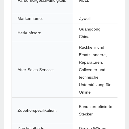
Farbdruckgeschwindigkeit:
NULL
Ma
Markenname:
Zywell
Mo
Guangdong,
Herkunftsort:
Ga
China
Rückkehr und
Ersatz, andere,
Reparaturen,
So
After-Sales-Service:
Callcenter und
(S
technische
Unterstützung für
Online
Benutzerdefinierte
Zubehörspezifikation:
Pr
Stecker
Druckmethode:
Direkte Wärme
Dr