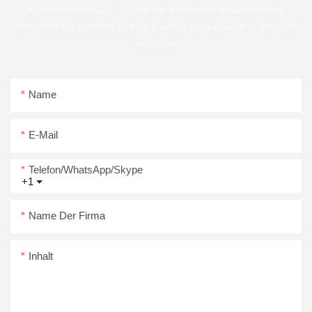
Kontaktformular, damit wir Ihnen ein kostenloses
Angebot für unsere breite Palette von Designs senden
können
Name
E-Mail
Telefon/WhatsApp/Skype
+1
Name Der Firma
Inhalt