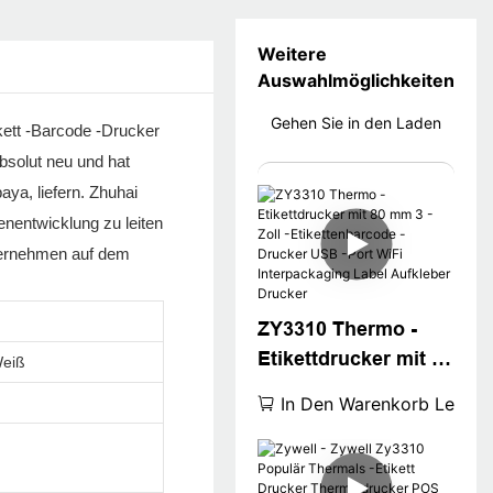
Weitere
Auswahlmöglichkeiten
Gehen Sie in den Laden
ikett -Barcode -Drucker
bsolut neu und hat
ya, liefern. Zhuhai
enentwicklung zu leiten
nternehmen auf dem
ZY3310 Thermo -
Etikettdrucker mit 80
Weiß
mm 3 -Zoll -
In Den Warenkorb Legen
Etikettenbarcode -
Drucker USB -Port
WiFi Interpackaging