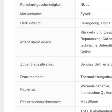
Farbdruckgeschwindigkeit:
NULL
Markenname:
Zywell
Herkunftsort:
Guangdong, China
Rückkehr und Ersat
Reparaturen, Callc
After-Sales-Service:
technische Unterstü
Online
Zubehörspezifikation:
Benutzerdefinierte 
Druckmethode:
Thermalleitungsdru
Wärmeleibepapier,
Papiertyp:
thermisches Quittu
Papierrollendurchmesser:
Max.85mm
TSPL (Labelmodus)