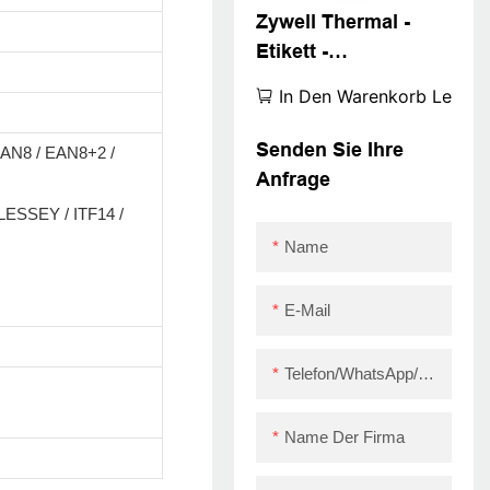
Zywell Thermal -
Etikett -
Druckmaschine Roll
In Den Warenkorb Legen
Aufkleber
Druckerprodukte
Senden Sie Ihre
AN8 / EAN8+2 /
Preis BARCODE
Anfrage
PRINTER ZY3310
ESSEY / ITF14 /
UPER September
Name
E-Mail
Telefon/WhatsApp/Skype
Name Der Firma