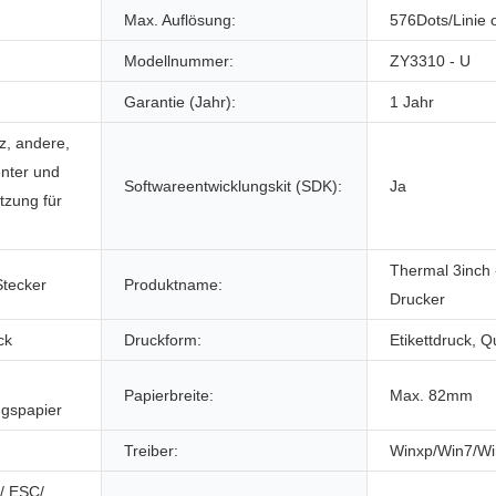
Max. Auflösung:
576Dots/Linie 
Modellnummer:
ZY3310 - U
Garantie (Jahr):
1 Jahr
z, andere,
enter und
Softwareentwicklungskit (SDK):
Ja
tzung für
Thermal 3inch -
Stecker
Produktname:
Drucker
ck
Druckform:
Etikettdruck, Q
Papierbreite:
Max. 82mm
ngspapier
Treiber:
Winxp/Win7/Wi
/ ESC/