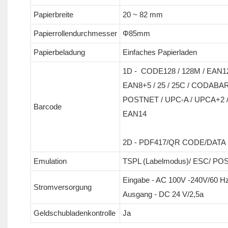
Papierbreite
20 ~ 82 mm
Papierrollendurchmesser
Φ85mm
Papierbeladung
Einfaches Papierladen
1D - CODE128 / 128M / EAN12
EAN8+5 / 25 / 25C / CODABAR
POSTNET / UPC-A / UPCA+2 / 
Barcode
EAN14
2D - PDF417/QR CODE/DATA
Emulation
TSPL (Labelmodus)/ ESC/ POS
Eingabe - AC 100V -240V/60 H
Stromversorgung
Ausgang - DC 24 V/2,5a
Geldschubladenkontrolle
Ja