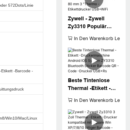
Label Aufkleber
oder 572Dots/Linie
Drucker
Zywell - Zywell
Zy3310 Populär
Thermals -Etikett
In Den Warenkorb Legen
Drucker
Thermaldrucker POS
80 mm 3 "Thermo -
Etikettdrucker
Etikett -Barcode -
USB+WiFi
Beste Tintenlose
Thermal -Etikett -
uittungsdruck
Druckermaschine
In Den Warenkorb Legen
Android IOS System
ZY3310 Bluetooth
n8/Win10/Mac/Linux
Sticker Barcode QR
-Code -Drucker