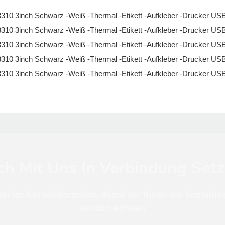
ch Mit Uns In Verbindung Set
er im Kontaktformular, damit wir Ihnen ein kostenlo
senden können