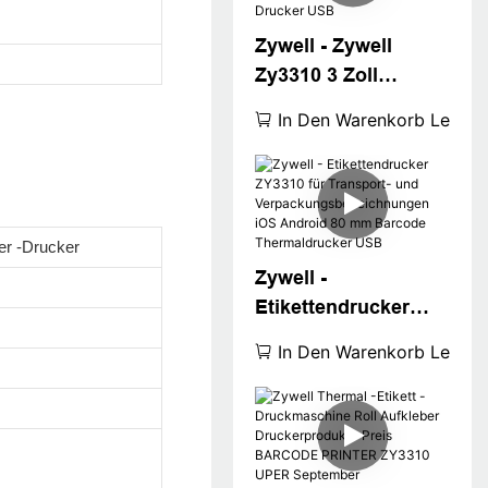
USB+Rs
Zywell - Zywell
Zy3310 3 Zoll
Thermal -Etikett -
In Den Warenkorb Legen
Drucker kompatibel
mit Square Win
XP/7/8/10 billiger
Barcode -Drucker
er -Drucker
USB
Zywell -
Etikettendrucker
ZY3310 für
In Den Warenkorb Legen
Transport- und
Verpackungsbezeich
nungen iOS Android
80 mm Barcode
Thermaldrucker USB