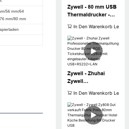
Square Shopify
A
Zywell - 80 mm USB
kompatibel
mm/56 mm/64
Thermaldrucker -
76 mm/80 mm
Maschine Zywell
In Den Warenkorb Legen
apierladen
Zy808 Tablette billig
3inch POS Thermal
Ticketdrucker USB
Zywell - Zhuhai
Zywell
Professioneller
In Den Warenkorb Legen
Thermalquittung
Drucker 80 mm POS
-Ticketdrucker
Zy808 mit
eingebauter Adapter