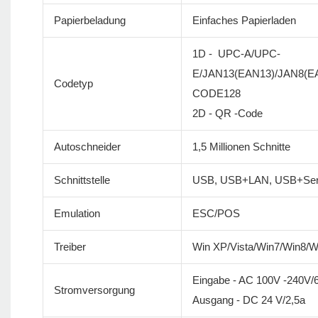
Papierbeladung
Einfaches Papierladen
1D - UPC-A/UPC-
E/JAN13(EAN13)/JAN8(
Codetyp
CODE128
2D - QR -Code
Autoschneider
1,5 Millionen Schnitte
Schnittstelle
USB, USB+LAN, USB+Ser
Emulation
ESC/POS
Treiber
Win XP/Vista/Win7/Win8/
Eingabe - AC 100V -240V/
Stromversorgung
Ausgang - DC 24 V/2,5a