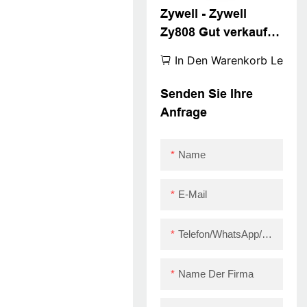
Zywell - Zywell
USB+RS232+LAN
Zy808 Gut verkauft
Fabrik Preis 80mm
In Den Warenkorb Legen
Thermalquittung
Drucker Hotel Küche
Senden Sie Ihre
Bestellung Bill
Anfrage
Drucker USB
Name
E-Mail
Telefon/WhatsApp/Skype
Name Der Firma