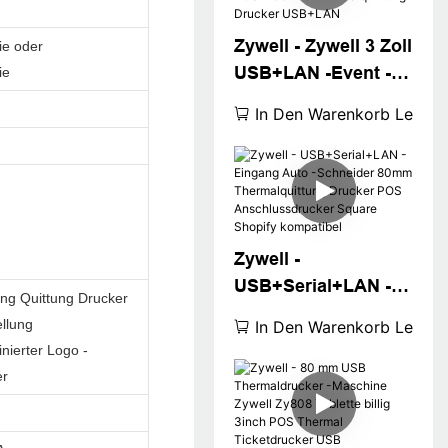
Zywell - Zywell 3 Zoll
ie oder
USB+LAN -Event -
ie
Ticket
In Den Warenkorb Legen
Thermaldrucker
Zy808 80mm POS
Machine
Thermalquittung
Drucker USB+LAN
Zywell -
USB+Serial+LAN -
ng Quittung Drucker
Eingang Auto -
llung
In Den Warenkorb Legen
Schneider 80mm
nierter Logo -
Thermalquittung
er
Drucker POS
Anschlussdrucker