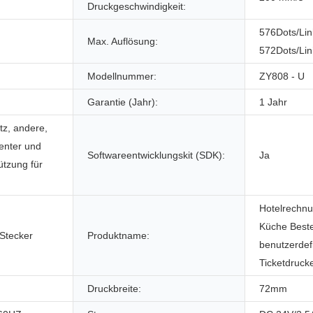
Druckgeschwindigkeit:
576Dots/Lin
Max. Auflösung:
572Dots/Lin
Modellnummer:
ZY808 - U
Garantie (Jahr):
1 Jahr
tz, andere,
enter und
Softwareentwicklungskit (SDK):
Ja
ützung für
Hotelrechnu
Küche Beste
 Stecker
Produktname:
benutzerdefi
Ticketdruck
Druckbreite:
72mm