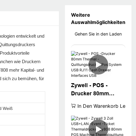
Weitere
Auswahlmöglichkeiten
Gehen Sie in den Laden
ologien entwickelt und
-Quittungsdruckers
Produktvorteile
Branchen wie Druckern
Y808 mehr Kapital- und
d sich zu bemühen, für
Zywell - POS -
Drucker 80mm
Thermal -
In Den Warenkorb Legen
d Weiß
Quittungsdrucker
Pos System USB
RJ11 Cash Drawer
Interfaces USB