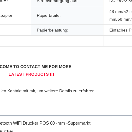
/60HZ
Stromversorgung aus:
DC 24V/2.5
48 mm/52 
spapier
Papierbreite:
mm/68 mm/
Papierbelastung:
Einfaches P
luetooth WiFi Drucker POS 80 -mm -Supermarkt
Drucker