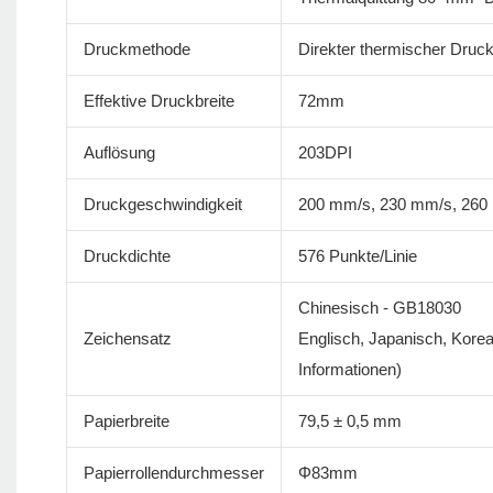
Druckmethode
Direkter thermischer Druc
Effektive Druckbreite
72mm
Auflösung
203DPI
Druckgeschwindigkeit
200 mm/s, 230 mm/s, 260
Druckdichte
576 Punkte/Linie
Chinesisch - GB18030
Zeichensatz
Englisch, Japanisch, Korea
Informationen)
Papierbreite
79,5 ± 0,5 mm
Papierrollendurchmesser
Φ83mm