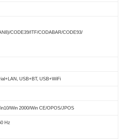
EAN8)/CODE39/ITF/CODABAR/CODE93/
ial+LAN, USB+BT, USB+WiFi
Win10/Win 2000/Win CE/OPOS/JPOS
60 Hz