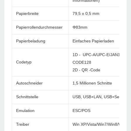
Informationen)
Papierbreite
79,5 ± 0,5 mm
Papierrollendurchmesser
Φ83mm
Papierbeladung
Einfaches Papierladen
1D - UPC-A/UPC-E/JAN13(EA
Codetyp
CODE128
2D - QR -Code
Autoschneider
1,5 Millionen Schnitte
Schnittstelle
USB, USB+LAN, USB+Serial+L
Emulation
ESC/POS
Treiber
Win XP/Vista/Win7/Win8/Win1