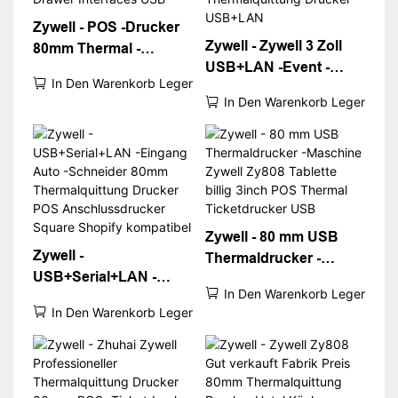
Zywell - POS -Drucker
Zywell - Zywell 3 Zoll
80mm Thermal -
USB+LAN -Event -
Quittungsdrucker Pos
In Den Warenkorb Legen
Ticket Thermaldrucker
System USB RJ11
In Den Warenkorb Legen
Zy808 80mm POS
Cash Drawer Interfaces
Machine
USB
Thermalquittung
Drucker USB+LAN
Zywell - 80 mm USB
Zywell -
Thermaldrucker -
USB+Serial+LAN -
Maschine Zywell Zy808
In Den Warenkorb Legen
Eingang Auto -
Tablette billig 3inch
In Den Warenkorb Legen
Schneider 80mm
POS Thermal
Thermalquittung
Ticketdrucker USB
Drucker POS
Anschlussdrucker