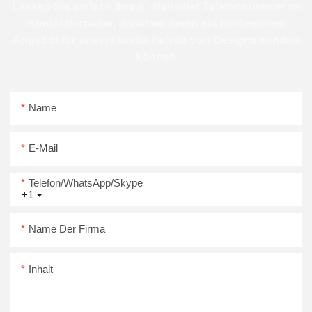
Lassen Sie einfach Ihre E -Mail oder Telefonnummer im
Kontaktformular, damit wir Ihnen ein kostenloses
Angebot für unsere breite Palette von Designs senden
können
Name
E-Mail
Telefon/WhatsApp/Skype
+1
Name Der Firma
Inhalt