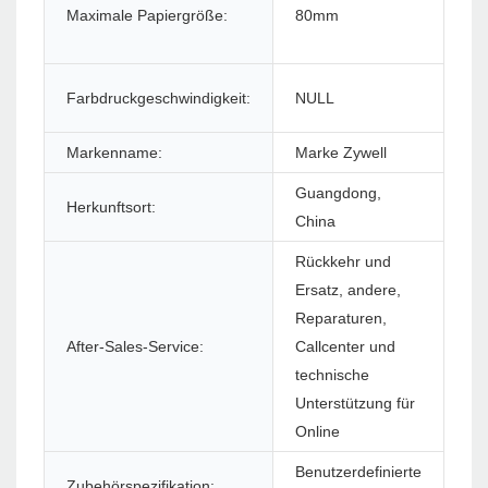
Sc
Maximale Papiergröße:
80mm
Dr
Farbdruckgeschwindigkeit:
NULL
Ma
Markenname:
Marke Zywell
Mo
Guangdong,
Herkunftsort:
Gar
China
Rückkehr und
Ersatz, andere,
Reparaturen,
Sof
After-Sales-Service:
Callcenter und
(S
technische
Unterstützung für
Online
Benutzerdefinierte
Zubehörspezifikation:
Dr