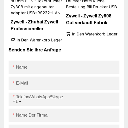
Square Shopify
kompatibel
Zywell - Zywell Zy808
Zywell - Zhuhai Zywell
Gut verkauft Fabrik
Professioneller
Preis 80mm
In Den Warenkorb Legen
Thermalquittung
Thermalquittung
In Den Warenkorb Legen
Drucker 80 mm POS -
Drucker Hotel Küche
Ticketdrucker Zy808
Senden Sie Ihre Anfrage
Bestellung Bill Drucker
mit eingebauter
USB
Adapter
Name
USB+RS232+LAN
E-Mail
Telefon/WhatsApp/Skype
+1
Name Der Firma