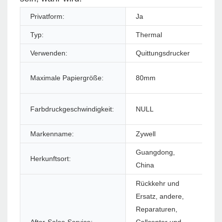
Privatform:
Ja
Pr
Typ:
Thermal
Sti
Verwenden:
Quittungsdrucker
Sc
Sc
Maximale Papiergröße:
80mm
Dr
Farbdruckgeschwindigkeit:
NULL
Ma
Markenname:
Zywell
Mo
Guangdong,
Herkunftsort:
Ga
China
Rückkehr und
Ersatz, andere,
Reparaturen,
So
After-Sales-Service:
Callcenter und