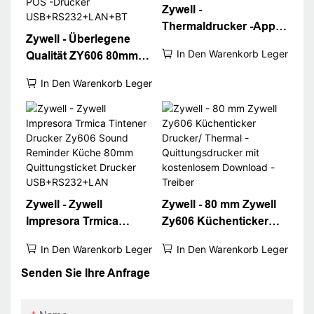
Zywell -
Thermaldrucker -App
Zywell - Überlegene
für PC 3inch POS 80
In Den Warenkorb Legen
Qualität ZY606 80mm
mm Quittungsdrucker
Thermalquittung
Auto Cutter Ticket
In Den Warenkorb Legen
Drucker Bill Ticket
Drucker für
Druck Bluetooth POS -
Drucker
USB+RS232+LAN+BT
Zywell - Zywell
Zywell - 80 mm Zywell
Impresora Trmica
Zy606 Küchenticker
Tintener Drucker Zy606
Drucker/ Thermal -
In Den Warenkorb Legen
In Den Warenkorb Legen
Sound Reminder
Quittungsdrucker mit
Küche 80mm
kostenlosem Download
Senden Sie Ihre Anfrage
Quittungsticket
-Treiber
Drucker