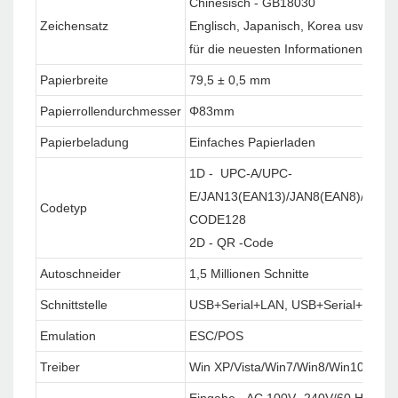
Chinesisch - GB18030
Zeichensatz
Englisch, Japanisch, Korea usw. Cus
für die neuesten Informationen)
Papierbreite
79,5 ± 0,5 mm
Papierrollendurchmesser
Φ83mm
Papierbeladung
Einfaches Papierladen
1D - UPC-A/UPC-
E/JAN13(EAN13)/JAN8(EAN8)/COD
Codetyp
CODE128
2D - QR -Code
Autoschneider
1,5 Millionen Schnitte
Schnittstelle
USB+Serial+LAN, USB+Serial+LAN+
Emulation
ESC/POS
Treiber
Win XP/Vista/Win7/Win8/Win10/Win
Eingabe - AC 100V -240V/60 Hz