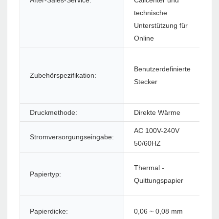
(S
technische
Unterstützung für
Online
Benutzerdefinierte
Zubehörspezifikation:
Pr
Stecker
Druckmethode:
Direkte Wärme
Dr
AC 100V-240V
Stromversorgungseingabe:
St
50/60HZ
Thermal -
Papiertyp:
Pa
Quittungspapier
Papierdicke:
0,06 ~ 0,08 mm
Pa