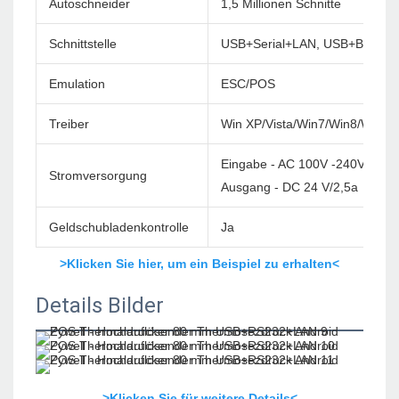
Autoschneider
1,5 Millionen Schnitte
Schnittstelle
USB+Serial+LAN, USB+BT, USB
Emulation
ESC/POS
Treiber
Win XP/Vista/Win7/Win8/Win1
Eingabe - AC 100V -240V/60 H
Stromversorgung
Ausgang - DC 24 V/2,5a
Geldschubladenkontrolle
Ja
>Klicken Sie hier, um ein Beispiel zu erhalten<
Details Bilder
>Klicken Sie für weitere Details<