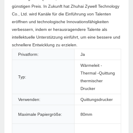
günstigen Preis. In Zukunft hat Zhuhai Zywell Technology
Co., Ltd. wird Kanäle für die Einführung von Talenten
eröffnen und technologische Innovationsfähigkeiten
verbessern, indem er herausragendere Talente als
intellektuelle Unterstützung einführt, um eine bessere und
schnellere Entwicklung zu erzielen.
Privatform:
Ja
Pro
Wärmeleit -
Thermal -Quittung
Typ:
Stil
thermischer
Drucker
Verwenden:
Quittungsdrucker
Sch
Sc
Maximale Papiergröße:
80mm
Dr