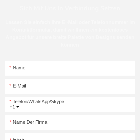
Sich Mit Uns In Verbindung Setzen
Lassen Sie einfach Ihre E -Mail oder Telefonnummer im
Kontaktformular, damit wir Ihnen ein kostenloses
Angebot für unsere breite Palette von Designs senden
können
Name
E-Mail
Telefon/WhatsApp/Skype
+1
Name Der Firma