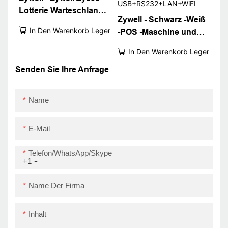
Lotterie Warteschlange
Zywell - Schwarz -Weiß
Bill Ticket Drucker
In Den Warenkorb Legen
-POS -Maschine und
80mm Wandmontal Wifi
Empfängerdrucker
Bluetooth
In Den Warenkorb Legen
Zy806 Lan WiFi
Android
Senden Sie Ihre Anfrage
Thermaldrucker
USB+RS232+LAN+WiFI
Name
E-Mail
Telefon/WhatsApp/Skype
+1
Name Der Firma
Inhalt