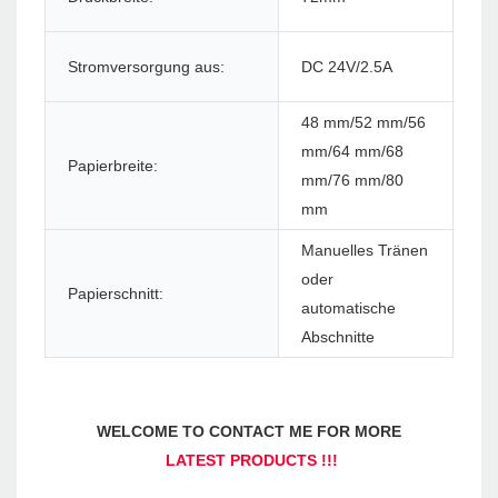
Stromversorgung aus:
DC 24V/2.5A
Pap
48 mm/52 mm/56
mm/64 mm/68
Papierbreite:
Pap
mm/76 mm/80
mm
Manuelles Tränen
oder
Papierschnitt:
Pa
automatische
Abschnitte