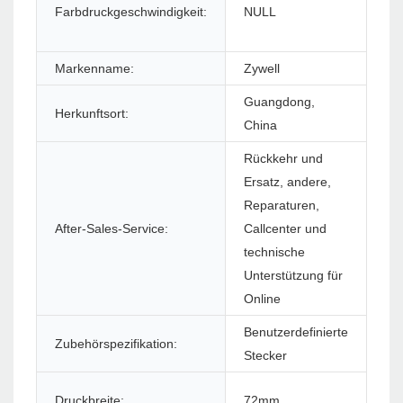
Farbdruckgeschwindigkeit:
NULL
Ma
Markenname:
Zywell
Mo
Guangdong,
Herkunftsort:
Gar
China
Rückkehr und
Ersatz, andere,
Reparaturen,
Sof
After-Sales-Service:
Callcenter und
(S
technische
Unterstützung für
Online
Benutzerdefinierte
Zubehörspezifikation:
Dr
Stecker
Druckbreite:
72mm
St