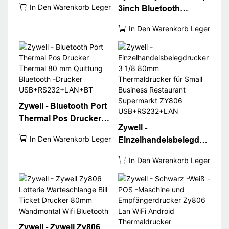
In Den Warenkorb Legen
3inch Bluetooth
Zy806 Thermosezdruck
Thermal -
Drucker USB+WiFi
In Den Warenkorb Legen
Quittungsdrucker
80mm weißer
Abrechnungsmaschine
Ticket Drucker Desktop
80 Quittungsdrucker
Zywell - Bluetooth Port
Thermal Pos Drucker
Zywell -
Thermal 80 mm
In Den Warenkorb Legen
Einzelhandelsbelegdru
Quittung Bluetooth -
cker 3 1/8 80mm
Drucker
In Den Warenkorb Legen
Thermaldrucker für
USB+RS232+LAN+BT
Small Business
Restaurant Supermarkt
ZY806
USB+RS232+LAN
Zywell - Zywell Zy806