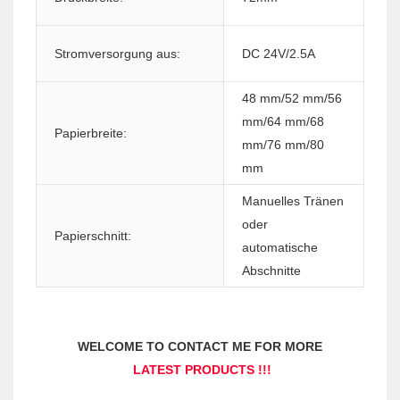
Stromversorgung aus:
DC 24V/2.5A
Pap
48 mm/52 mm/56
mm/64 mm/68
Papierbreite:
Pap
mm/76 mm/80
mm
Manuelles Tränen
oder
Papierschnitt:
Pa
automatische
Abschnitte