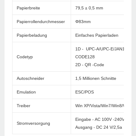
Papierbreite
79,5 ± 0,5 mm
Papierrollendurchmesser
Φ83mm
Papierbeladung
Einfaches Papierladen
1D - UPC-A/UPC-E/JAN13(EA
Codetyp
CODE128
2D - QR -Code
Autoschneider
1,5 Millionen Schnitte
Emulation
ESC/POS
Treiber
Win XP/Vista/Win7/Win8/Win1
Eingabe - AC 100V -240V/60 H
Stromversorgung
Ausgang - DC 24 V/2,5a