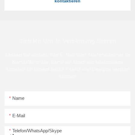
Sich Mit Uns In Verbindung Setzen
Lassen Sie einfach Ihre E -Mail oder Telefonnummer im
Kontaktformular, damit wir Ihnen ein kostenloses
Angebot für unsere breite Palette von Designs senden
können
Name
E-Mail
Telefon/WhatsApp/Skype