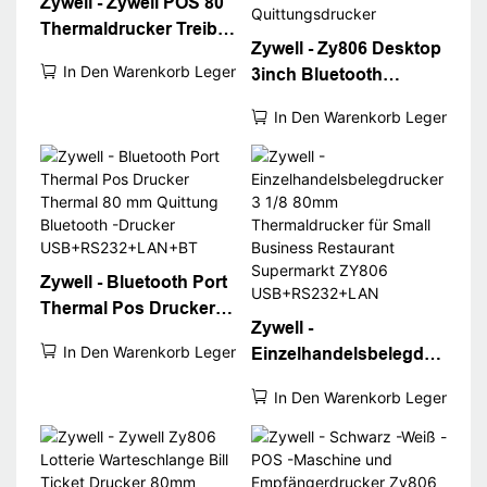
Zywell - Zywell POS 80
Thermaldrucker Treiber
Zywell - Zy806 Desktop
WiFi POS -Drucker
In Den Warenkorb Legen
3inch Bluetooth
Zy806 Thermosezdruck
Thermal -
Drucker USB+WiFi
In Den Warenkorb Legen
Quittungsdrucker
80mm weißer
Abrechnungsmaschine
Ticket Drucker Desktop
80 Quittungsdrucker
Zywell - Bluetooth Port
Thermal Pos Drucker
Zywell -
Thermal 80 mm
In Den Warenkorb Legen
Einzelhandelsbelegdru
Quittung Bluetooth -
cker 3 1/8 80mm
Drucker
In Den Warenkorb Legen
Thermaldrucker für
USB+RS232+LAN+BT
Small Business
Restaurant Supermarkt
ZY806