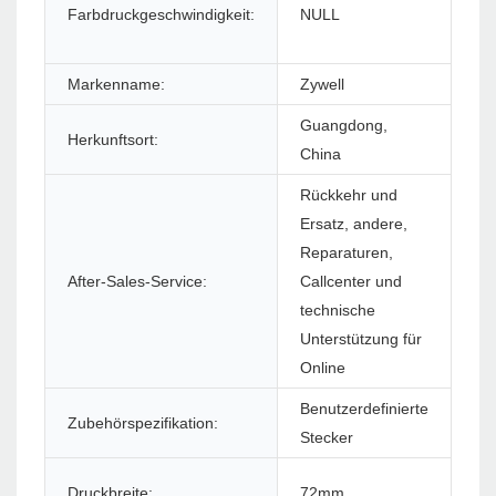
Farbdruckgeschwindigkeit:
NULL
Ma
Markenname:
Zywell
Mo
Guangdong,
Herkunftsort:
Gar
China
Rückkehr und
Ersatz, andere,
Reparaturen,
Sof
After-Sales-Service:
Callcenter und
(S
technische
Unterstützung für
Online
Benutzerdefinierte
Zubehörspezifikation:
Dr
Stecker
Druckbreite:
72mm
St