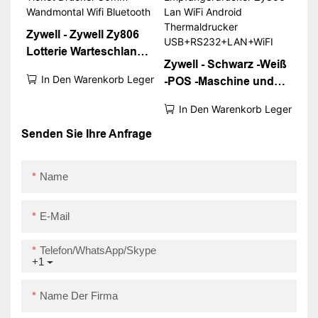
USB+RS232+LAN
Zywell - Zywell Zy806
Lotterie Warteschlange
Zywell - Schwarz -Weiß
Bill Ticket Drucker
In Den Warenkorb Legen
-POS -Maschine und
80mm Wandmontal Wifi
Empfängerdrucker
Bluetooth
In Den Warenkorb Legen
Zy806 Lan WiFi
Android
Senden Sie Ihre Anfrage
Thermaldrucker
USB+RS232+LAN+WiFI
Name
E-Mail
Telefon/WhatsApp/Skype
+1
Name Der Firma