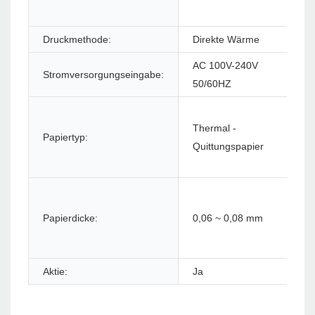
Druckmethode:
Direkte Wärme
Dr
AC 100V-240V
Stromversorgungseingabe:
St
50/60HZ
Thermal -
Papiertyp:
Pa
Quittungspapier
Papierdicke:
0,06 ~ 0,08 mm
Pa
Aktie:
Ja