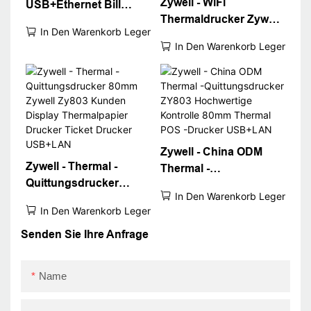
Zywell - WiFi
USB+Ethernet Bill
Thermaldrucker Zywell
Drucker Thermal -
In Den Warenkorb Legen
2022 Populär
Quittung Desktop 80
In Den Warenkorb Legen
Thermaldrucker 80mm
mm POS -Drucker mit
POS -Quittungsdrucker
Autoschneider
USB+WiFi
USB+LAN
Zywell - China ODM
Zywell - Thermal -
Thermal -
Quittungsdrucker
Quittungsdrucker
In Den Warenkorb Legen
80mm Zywell Zy803
ZY803 Hochwertige
In Den Warenkorb Legen
Kunden Display
Kontrolle 80mm
Thermalpapier Drucker
Senden Sie Ihre Anfrage
Thermal POS -Drucker
Ticket Drucker
USB+LAN
USB+LAN
Name