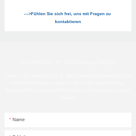
--->Fühlen Sie sich frei, uns mit Fragen zu 
Sich Mit Uns In Verbindung Setzen
Lassen Sie einfach Ihre E -Mail oder Telefonnummer im
Kontaktformular, damit wir Ihnen ein kostenloses
Angebot für unsere breite Palette von Designs senden
können
Name