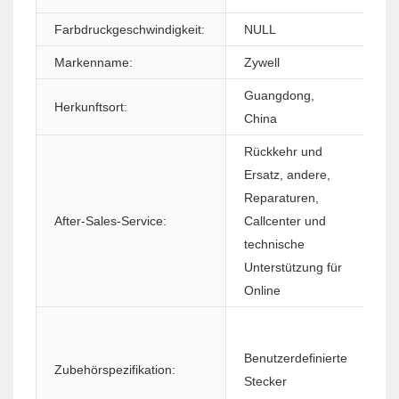
Farbdruckgeschwindigkeit:
NULL
Ma
Markenname:
Zywell
Mo
Guangdong,
Herkunftsort:
Ga
China
Rückkehr und
Ersatz, andere,
Reparaturen,
So
After-Sales-Service:
Callcenter und
(S
technische
Unterstützung für
Online
Benutzerdefinierte
Zubehörspezifikation:
Pr
Stecker