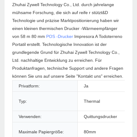
Zhuhai Zywell Technology Co., Ltd. durch jahrelange
mühsame Forschung, die sich auf reife r stützt&D
Technologie und präzise Marktpositionierung haben wir
einen kleinen thermischen Drucker -Wärmeempfänger
von 58 m 80 mm
POS -Drucker
Impresora A Todoterreno
Portatil erstellt. Technologische Innovation ist der
grundlegende Grund für Zhuhai Zywell Technology Co.,
Ltd. nachhaltige Entwicklung zu erreichen. Für
Produktanfragen, technische Support und andere Fragen
können Sie uns auf unsere Seite "Kontakt uns" erreichen.
Privatform:
Ja
Pr
Typ:
Thermal
Sti
Verwenden:
Quittungsdrucker
Sc
Sc
Maximale Papiergröße:
80mm
Dr