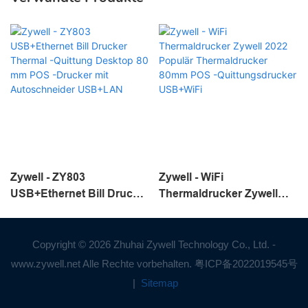
Zywell - ZY803
Zywell - WiFi
USB+Ethernet Bill Drucker
Thermaldrucker Zywell
Thermal -Quittung
2022 Populär
Desktop 80 mm POS -
Thermaldrucker 80mm
Drucker mit
POS -Quittungsdrucker
Copyright © 2026 Zhuhai Zywell Technology Co., Ltd. -
Autoschneider USB+LAN
USB+WiFi
www.zywell.net Alle Rechte vorbehalten.
粤ICP备2022019545号
|
Sitemap