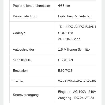
Papierrollendurchmesser
Φ83mm
Papierbeladung
Einfaches Papierladen
1D - UPC-A/UPC-E/JAN13(EA
Codetyp
CODE128
2D - QR -Code
Autoschneider
1,5 Millionen Schnitte
Schnittstelle
USB+LAN
Emulation
ESC/POS
Treiber
Win XP/Vista/Win7/Win8/Win1
Eingabe - AC 100V -240V/60 H
Stromversorgung
Ausgang - DC 24 V/2,5a