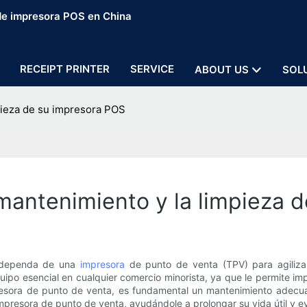
 de impresora POS en China
RECEIPT PRINTER
SERVICE
ABOUT US
SOL
mpieza de su impresora POS
 mantenimiento y la limpieza 
te dependa de una
impresora
de punto de venta (TPV) para agiliza
po esencial en cualquier comercio minorista, ya que le permite imp
resora de punto de venta, es fundamental un mantenimiento adecuado
mpresora de punto de venta, ayudándole a prolongar su vida útil y ev