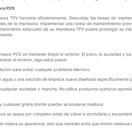
sora POS
esora TPV funcione eficientemente. Descuidar las tareas de mant
otales de la impresora. Implementar una rutina de mantenimiento pre
ntenimiento adecuado de su impresora TPV puede prolongar su vida ú
rmente.
sora POS es mantener limpio el exterior. El polvo, la suciedad y lo
mpiar el exterior, siga estos pasos:
ación para evitar cualquier problema eléctrico.
n agua o una solución de limpieza suave diseñada específicamente pa
 cualquier suciedad o mancha. No utilice productos químicos agresiv
l y cualquier grieta donde puedan acumularse residuos.
ora se seque por completo antes de volver a enchufarla y encenderl
lo mejora su apariencia, sino que también evita que entren residuos