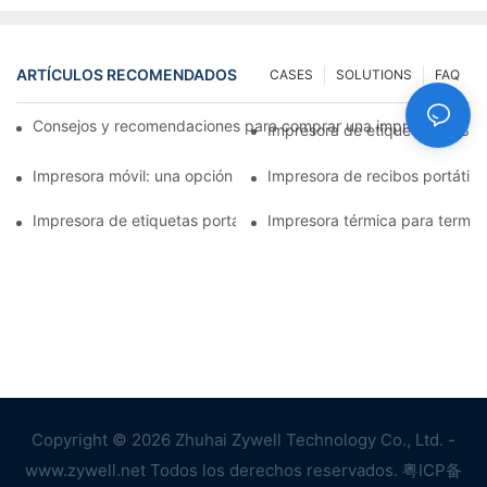
ARTÍCULOS RECOMENDADOS
CASES
SOLUTIONS
FAQ
Consejos y recomendaciones para comprar una impresora de e
Impresora de etiquetas de 3 p
Impresora móvil: una opción conveniente para imprimir en cual
Impresora de recibos portátil
Impresora de etiquetas portátil: cree etiquetas personalizadas 
Impresora térmica para terminal
Copyright © 2026 Zhuhai Zywell Technology Co., Ltd. -
www.zywell.net Todos los derechos reservados.
粤ICP备