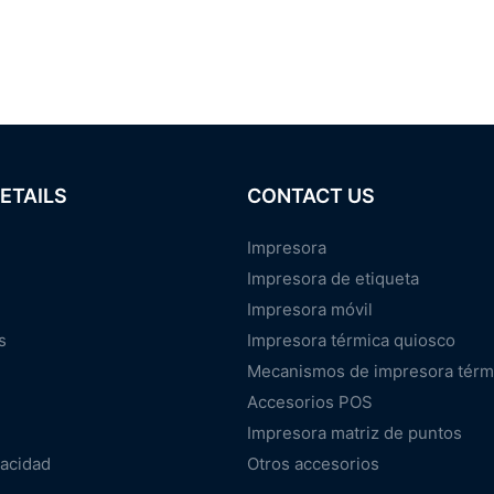
ETAILS
CONTACT US
Impresora
Impresora de etiqueta
Impresora móvil
s
Impresora térmica quiosco
Mecanismos de impresora térm
Accesorios POS
Impresora matriz de puntos
vacidad
Otros accesorios