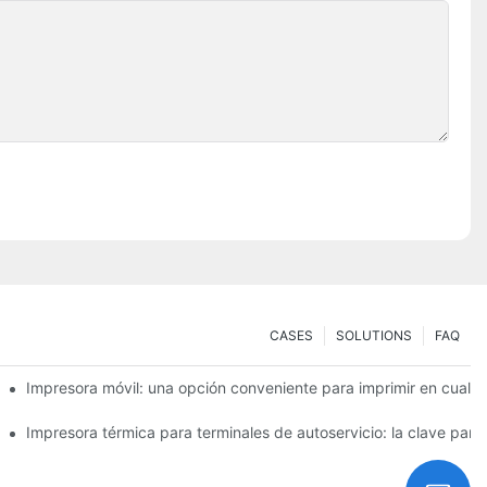
CASES
SOLUTIONS
FAQ
ra pequeñas necesidades de etiquetas
Impresora móvil: una opción conveniente para imprimir en cualq
ácilmente
Impresora térmica para terminales de autoservicio: la clave para 