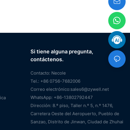
Si tiene alguna pregunta,
contáctenos.
Contacto: Necole
Tel.: +86 0756-7682006
Correo electrónico:
sales6@zywell.net
WhatsApp: +86-13802792447
ica
Dirección: 8.º piso, Taller n.º 5, n.º 1476,
Carretera Oeste del Aeropuerto, Pueblo de
Sanzao, Distrito de Jinwan, Ciudad de Zhuhai