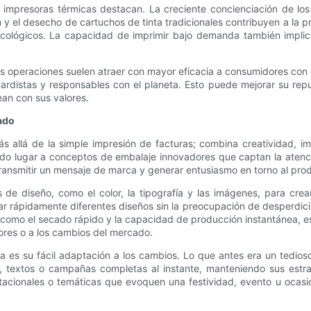
s impresoras térmicas destacan. La creciente concienciación de lo
 el desecho de cartuchos de tinta tradicionales contribuyen a la pre
ecológicos. La capacidad de imprimir bajo demanda también implica
sus operaciones suelen atraer con mayor eficacia a consumidores con 
istas y responsables con el planeta. Esto puede mejorar su reputa
ean con sus valores.
ado
s allá de la simple impresión de facturas; combina creatividad, 
dando lugar a conceptos de embalaje innovadores que captan la aten
ransmitir un mensaje de marca y generar entusiasmo en torno al pro
e diseño, como el color, la tipografía y las imágenes, para cre
ar rápidamente diferentes diseños sin la preocupación de desperdicia
 como el secado rápido y la capacidad de producción instantánea, 
ores o a los cambios del mercado.
es su fácil adaptación a los cambios. Lo que antes era un tedioso
s, textos o campañas completas al instante, manteniendo sus estra
onales o temáticas que evoquen una festividad, evento u ocasión 