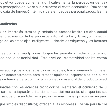
 objetivo puede aumentar significativamente la percepción del val
percepción del valor suele superar el coste económico. Esta sensac
 tecnología de impresión térmica para empaques personalizados, las 
onalizados
s en impresión térmica y embalajes personalizados reflejan cam
el crecimiento de los procesos automatizados y la mayor conectivi
auge de los embalajes inteligentes —donde las etiquetas y las fact
uras con sus smartphones, lo que les permite acceder a contenido 
 con la sostenibilidad. Este nivel de interactividad facilita estr
s ecológicos y sustratos biodegradables, transformarán la forma en
novar constantemente para ofrecer opciones responsables con el me
ión térmica para comunicar información esencial del producto pued
mbinadas con los avances tecnológicos, marcarán el comienzo de u
olo se adaptarán a las demandas del mercado, sino que las super
arcas que buscan fidelizar y promover una imagen positiva en un pa
e simples dispositivos; ofrecen a las empresas una vía para la creati