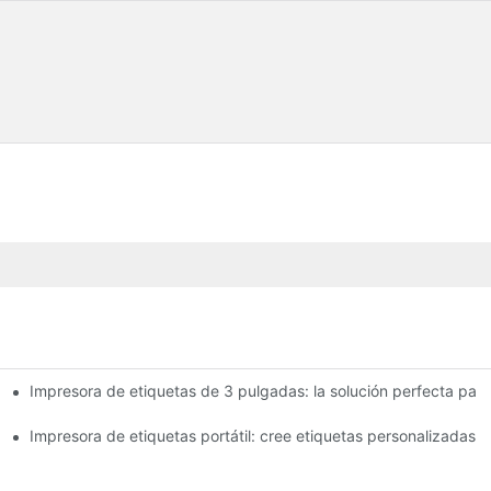
Impresora de etiquetas de 3 pulgadas: la solución perfecta pa
tiquetas de 4 pulgadas que debes conocer en 2025
queña empresa
Impresora de etiquetas portátil: cree etiquetas personalizadas f