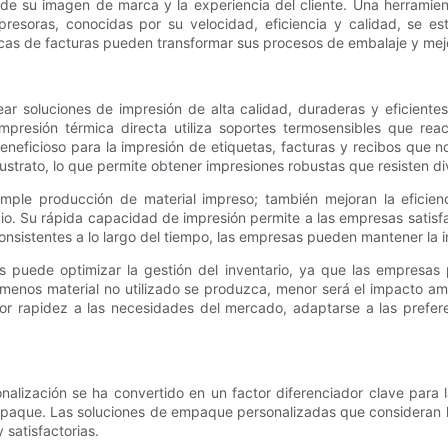
 de su imagen de marca y la experiencia del cliente. Una herramien
resoras, conocidas por su velocidad, eficiencia y calidad, se es
s de facturas pueden transformar sus procesos de embalaje y mejora
ar soluciones de impresión de alta calidad, duraderas y eficient
impresión térmica directa utiliza soportes termosensibles que re
eficioso para la impresión de etiquetas, facturas y recibos que no 
 sustrato, lo que permite obtener impresiones robustas que resisten d
mple producción de material impreso; también mejoran la eficienc
o. Su rápida capacidad de impresión permite a las empresas satisfa
nsistentes a lo largo del tiempo, las empresas pueden mantener la i
s puede optimizar la gestión del inventario, ya que las empresas 
o menos material no utilizado se produzca, menor será el impacto am
rapidez a las necesidades del mercado, adaptarse a las preferencia
nalización se ha convertido en un factor diferenciador clave para
mpaque. Las soluciones de empaque personalizadas que consideran l
 satisfactorias.