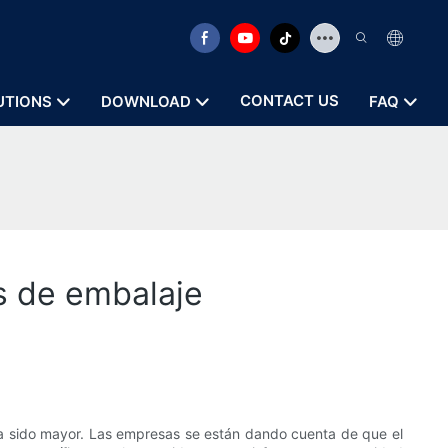
CONTACT US
UTIONS
DOWNLOAD
FAQ
s de embalaje
ha sido mayor. Las empresas se están dando cuenta de que el