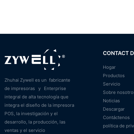
CONTACT D
Hogar
Productos
Zhuhai Zywell es un
fabricante
Servicio
de impresoras
y
Enterprise
Sobre nosotro
integral de alta tecnología que
Noticias
integra el diseño de la impresora
Descargar
POS, la investigación y el
Contáctenos
desarrollo, la producción, las
política de pri
ventas y el servicio