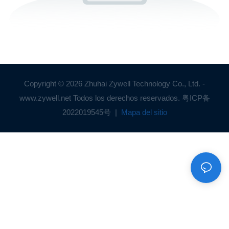
Copyright © 2026 Zhuhai Zywell Technology Co., Ltd. -
www.zywell.net Todos los derechos reservados.
粤ICP备
2022019545号
|
Mapa del sitio