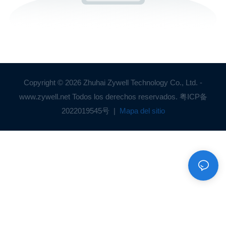
Copyright © 2026 Zhuhai Zywell Technology Co., Ltd. -
www.zywell.net Todos los derechos reservados.
粤ICP备
2022019545号
|
Mapa del sitio