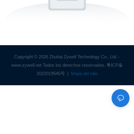
Copyright © 2026 Zhuhai Zywell Technology Co., Ltd. -
www.zywell.net Todos los derechos reservados.
粤ICP备
2022019545号
|
Mapa del sitio