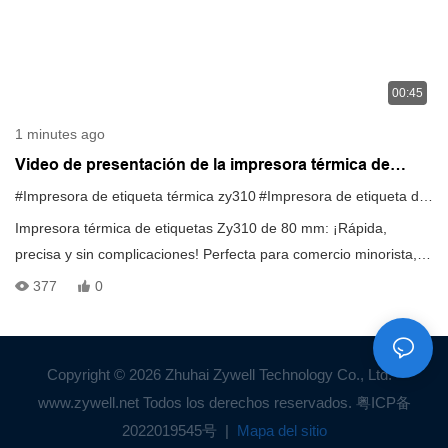
00:45
1 minutes ago
Video de presentación de la impresora térmica de
etiquetas Zy310 de 80 mm
#Impresora de etiqueta térmica zy310
#Impresora de etiqueta de 80 mm
Impresora térmica de etiquetas Zy310 de 80 mm: ¡Rápida,
precisa y sin complicaciones! Perfecta para comercio minorista,
logística y etiquetado.
377
0
Copyright © 2026 Zhuhai Zywell Technology Co., Ltd. -
www.zywell.net Todos los derechos reservados.
粤ICP备
2022019545号
|
Mapa del sitio