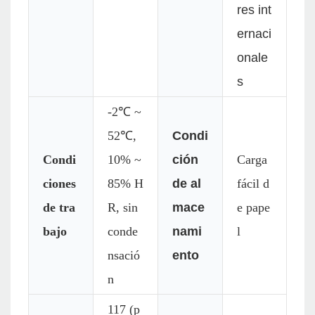
res int
ernaci
onale
s
-2℃ ~
52℃,
Condi
Condi
10% ~
ción
Carga
ciones
85% H
de al
fácil d
de tra
R, sin
mace
e pape
bajo
conde
nami
l
nsació
ento
n
117 (p