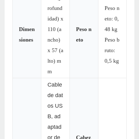
rofund
Peso n
idad) x
eto: 0,
Dimen
110 (a
Peso n
48 kg
siones
ncho)
eto
Peso b
x 57 (a
ruto:
lto) m
0,5 kg
m
Cable
de dat
os US
B, ad
aptad
or de
Cabez