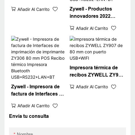
C & Bateador
Zywell - Productos
Añadir Al Carrito
innovadores 2022
Impresora TRMICA DE
Añadir Al Carrito
VIETAS 80 mm
Bluetooth Termal
Impresora ZY905
USB+RS232+LAN+BT
Impresora térmica de
recibos ZYWELL ZY907
de 80 mm con puerto
Zywell - Impresora de
Añadir Al Carrito
USB+WIFI
factura de Interfaces de
imprimación de
Añadir Al Carrito
imprimante ZY306 80
mm POS Recibo
Envía tu consulta
térmico Impresora
Bluetooth
Nombre