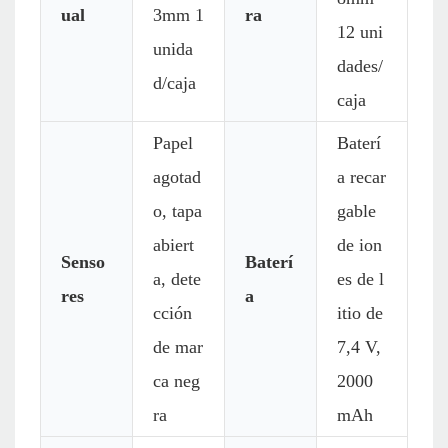
ual
3mm 1
ra
12 uni
unida
dades/
d/caja
caja
Papel
Baterí
agotad
a recar
o, tapa
gable
abiert
de ion
Senso
Baterí
a, dete
es de l
res
a
cción
itio de
de mar
7,4 V,
ca neg
2000
ra
mAh