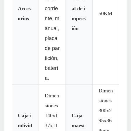
Acces
corrie
al de i
50KM
orios
nte, m
mpres
anual,
ión
placa
de par
tición,
baterí
a.
Dimen
Dimen
siones
siones
300x2
Caja i
140x1
Caja
95x36
ndivid
37x11
maest
8mm