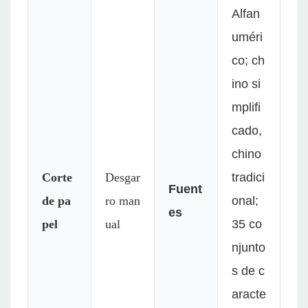
Alfan
uméri
co; ch
ino si
mplifi
cado,
chino
Corte
Desgar
tradici
Fuent
de pa
ro man
onal;
es
pel
ual
35 co
njunto
s de c
aracte