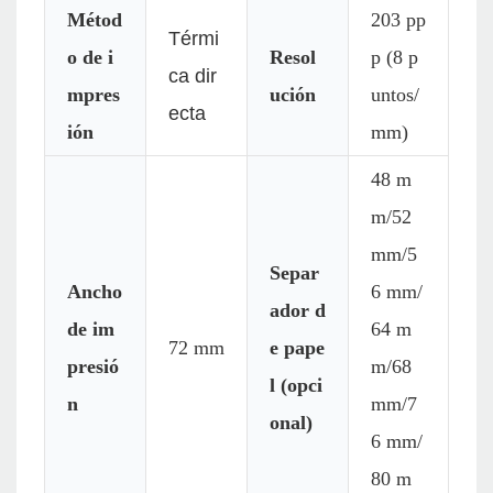
Métod
203 pp
Térmi
o de i
Resol
p (8 p
ca dir
mpres
ución
untos/
ecta
ión
mm)
48 m
m/52
mm/5
Separ
Ancho
6 mm/
ador d
de im
64 m
72 mm
e pape
presió
m/68
l (opci
n
mm/7
onal)
6 mm/
80 m