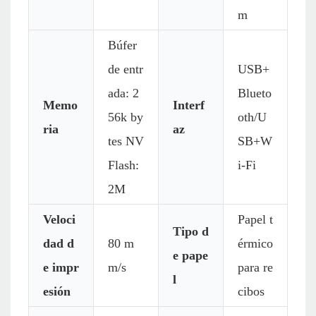
m
Búfer
de entr
USB+
ada: 2
Blueto
Memo
Interf
56k by
oth/U
ria
az
tes NV
SB+W
Flash:
i-Fi
2M
Veloci
Papel t
Tipo d
dad d
80 m
érmico
e pape
e impr
m/s
para re
l
esión
cibos