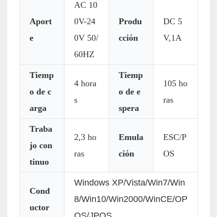
AC 10
Aport
0V-24
Produ
DC 5
e
0V 50/
cción
V,1A
60HZ
Tiemp
Tiemp
4 hora
105 ho
o de c
o de e
s
ras
arga
spera
Traba
2,3 ho
Emula
ESC/P
jo con
ras
ción
OS
tinuo
Windows XP/Vista/Win7/Win
Cond
8/Win10/Win2000/WinCE/OP
uctor
OS/JPOS