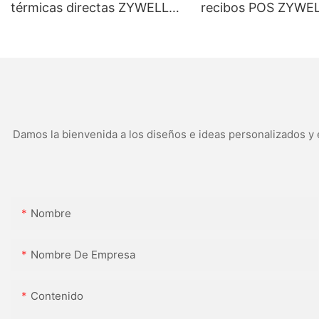
térmicas directas ZYWELL
recibos POS ZYWEL
ZY-3600 con cortador
H861 con
automático
USB+LAN/USB+WIF
(opcional) Negra
Damos la bienvenida a los diseños e ideas personalizados y e
Nombre
Nombre De Empresa
Contenido