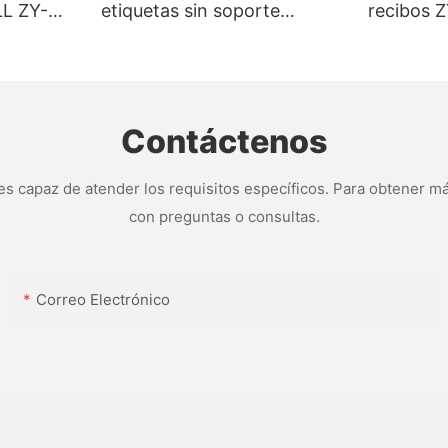
L ZY-
etiquetas sin soporte
recibos 
ZYWELL ZY-3311 de 80 mm
80 mm co
I/BT
USB+WIF
Contáctenos
s capaz de atender los requisitos específicos. Para obtener má
con preguntas o consultas.
Correo Electrónico