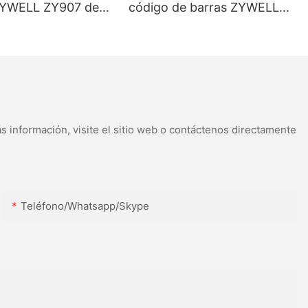
ZYWELL ZY907 de
código de barras ZYWELL
n puerto
4x6 compatible con
I
Windows, iOS y Android,
USB+WIFI
s información, visite el sitio web o contáctenos directamente
Teléfono/whatsapp/skype