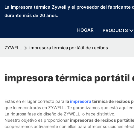
La impresora térmica Zywell y el proveedor del fabricante
durante más de 20 años.
HOGAR
PRODUCTS
ZYWELL
impresora térmica portátil de recibos
impresora térmica portátil 
Estás en el lugar correcto para
la
impresora
térmica de recibos po
que lo encontrarás en ZYWELL. Te garantizamos que está aquí e
La rigurosa fase de diseño de ZYWELL lo hace distintivo.
Nuestro objetivo es proporcionar
impresoras de recibos portátil
cooperaremos activamente con ellos para ofrecer soluciones efec