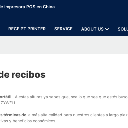
 de impresora POS en China
RECEIPT PRINTER
SERVICE
ABOUT US
SOL
de recibos
rtátil
. A estas alturas ya sabes que, sea lo que sea que estés bus
n ZYWELL.
es térmicas de
la más alta calidad para nuestros clientes a largo plaz
tivas y beneficios económicos.