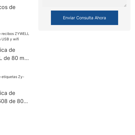
cos de
Enviar Consulta Ahora
ica de
L de 80 mm
SB y wifi
ica de
608 de 80