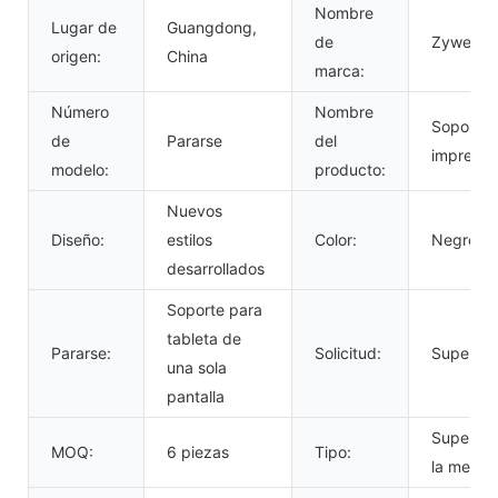
Nombre
Lugar de
Guangdong,
de
Zywell
origen:
China
marca:
Número
Nombre
Soporte 
de
Pararse
del
impresor
modelo:
producto:
Nuevos
Diseño:
estilos
Color:
Negro
desarrollados
Soporte para
tableta de
Pararse:
Solicitud:
Superme
una sola
pantalla
Superfic
MOQ:
6 piezas
Tipo:
la mesa