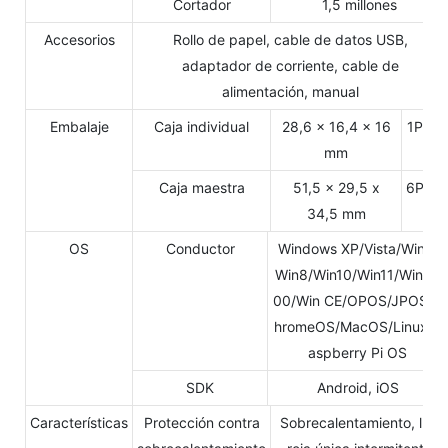
Cortador
1,5 millones
Accesorios
Rollo de papel, cable de datos USB,
adaptador de corriente, cable de
alimentación, manual
Embalaje
Caja individual
28,6 x 16,4 x 16
1PCS
mm
Caja maestra
51,5 x 29,5 x
6PCS
34,5 mm
OS
Conductor
Windows XP/Vista/Win7/
Win8/Win10/Win11/Win20
00/Win CE/OPOS/JPOS/C
hromeOS/MacOS/Linux/R
aspberry Pi OS
SDK
Android, iOS
Características
Protección contra
Sobrecalentamiento, luz