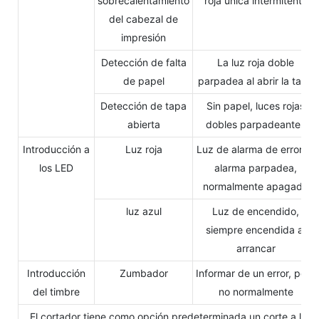
sobrecalentamiento
roja única intermitente
del cabezal de
impresión
Detección de falta
La luz roja doble
de papel
parpadea al abrir la tapa
Detección de tapa
Sin papel, luces rojas
abierta
dobles parpadeantes
Introducción a
Luz roja
Luz de alarma de error, la
los LED
alarma parpadea,
normalmente apagada
luz azul
Luz de encendido,
siempre encendida al
arrancar
Introducción
Zumbador
Informar de un error, pero
del timbre
no normalmente
El cortador tiene como opción predeterminada un corte a la