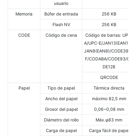
usuario
Memoria
Búfer de entrada
256 KB
Flash NV
256 KB
CODE
Código de cena
Código de barras: UPC-
A/UPC-E/JAN13(EAN13)/
JAN8(EAN8)/CODE39/IT
F/CODABA/CODE93/CO
DE128
QRCODE
Papel
Tipo de papel
Térmica directa
Ancho del papel
máximo 82,5 mm
Grosor del papel
0,06~0,08 mm
Diámetro del rollo
Máx.φ83 mm
Carga de papel
Carga fácil de papel