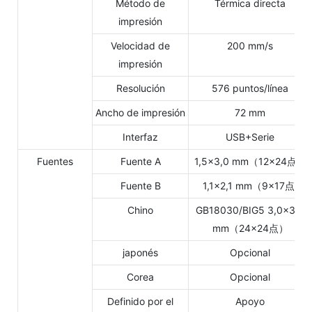
Método de
Térmica directa
impresión
Velocidad de
200 mm/s
impresión
Resolución
576 puntos/línea
Ancho de impresión
72 mm
Interfaz
USB+Serie
Fuentes
Fuente A
1,5×3,0 mm（12×24点）
Fuente B
1,1×2,1 mm（9×17点)
Chino
GB18030/BIG5 3,0×3,0
mm（24×24点）
japonés
Opcional
Corea
Opcional
Definido por el
Apoyo