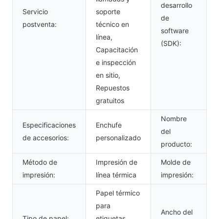
desarrollo
Servicio
soporte
de
postventa:
técnico en
software
línea,
(SDK):
Capacitación
e inspección
en sitio,
Repuestos
gratuitos
Nombre
Especificaciones
Enchufe
del
de accesorios:
personalizado
producto:
Método de
Impresión de
Molde de
impresión:
línea térmica
impresión:
Papel térmico
para
Ancho del
Tipo de papel:
etiquetas,