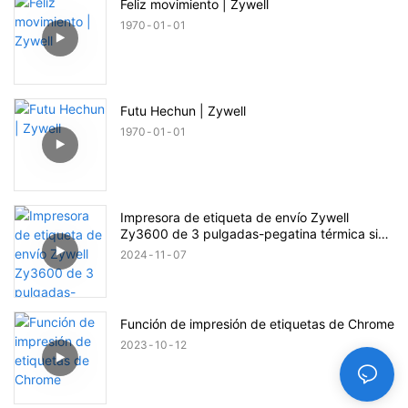
Feliz movimiento | Zywell
1970
01
01
Futu Hechun | Zywell
1970
01
01
Impresora de etiqueta de envío Zywell
Zy3600 de 3 pulgadas-pegatina térmica sin
tinta & Impresora de código de barras
2024
11
07
Función de impresión de etiquetas de Chrome
2023
10
12