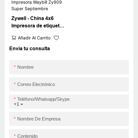
Zywell - China 4x6
Impresora de etiqueta
de envío térmico Nuevo
Añadir Al Carrito
diseño de 4 pulgadas
Código de barras
Envía tu consulta
Impresora Waybill
Zy909 Super
Nombre
Septiembre
Correo Electrónico
Teléfono/whatsapp/skype
+1
Nombre De Empresa
Contenido