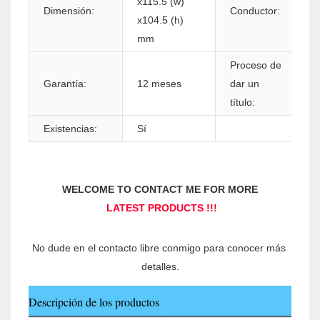
x115.5 (w)
Dimensión:
Conductor:
W
x104.5 (h)
mm
Proceso de
I
Garantía:
12 meses
dar un
R
título:
Existencias:
Sí
No dude en el contacto libre conmigo para conocer más 
Descripción de los productos