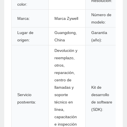
Resolución:
color:
Número de
Marca:
Marca Zywell
Z
modelo:
Lugar de
Guangdong,
Garantía
1
origen:
China
(año):
Devolución y
reemplazo,
otros,
reparación,
centro de
llamadas y
Kit de
Servicio
soporte
desarrollo
S
postventa:
técnico en
de software
línea,
(SDK):
capacitación
e inspección