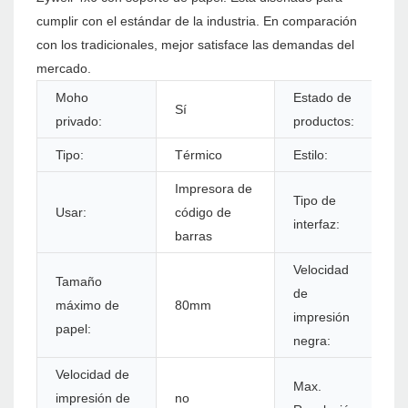
cumplir con el estándar de la industria. En comparación
con los tradicionales, mejor satisface las demandas del
mercado.
Moho
Estado de
Sí
E
privado:
productos:
Tipo:
Térmico
Estilo:
E
Impresora de
Tipo de
Usar:
código de
U
interfaz:
barras
Velocidad
Tamaño
de
máximo de
80mm
1
impresión
papel:
negra:
Velocidad de
Max.
impresión de
no
2