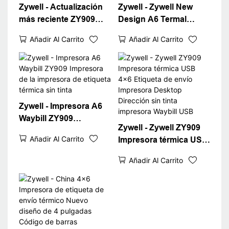
Zywell - Actualización
Zywell - Zywell New
más reciente ZY909
Design A6 Termal
Impresora de envío de
Waybill Printer para
Añadir Al Carrito
Añadir Al Carrito
barra de impresora
Logistics Express Fast
Termal Impresora 4x6
4x6 Impresora de
Termal Waybill A6
escritorio de etiqueta
USB+WiFi
de envío 4 "
Zywell - Impresora A6
Waybill ZY909
Zywell - Zywell ZY909
Impresora de la
Añadir Al Carrito
Impresora térmica USB
impresora de etiqueta
4x6 Etiqueta de envío
térmica sin tinta
Añadir Al Carrito
Impresora Desktop
Dirección sin tinta
impresora Waybill USB