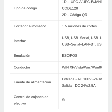
1D - UPC-A/UPC-E/JAN13(EA
Tipo de código
CODE128
2D - Código QR
Cortador automático
1.5 millones de cortes
USB, USB+Serial, USB+LAN, U
Interfaz
USB+Serial+LAN+BT, USB+Ser
Emulación
ESC/POS
Conductor
WIN XP/Vista/Win7/Win8/Win1
Entrada - AC 100V -240V/60Hz
Fuente de alimentación
Salida - DC 24V/2.5A
Control de cajones de
Sí
efectivo