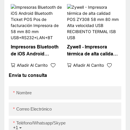
USB+RS232+LAN+WiFi
Zywell POS 80 mm con
herramientas de
aplicaciones de
controladores Paper
USB+Wifi
Impresoras Bluetooth
Zywell - Impresora
de iOS Android
térmica de alta calidad
Bluetooth Ticket POS
POS ZY308 58 mm 80
Añadir Al Carrito
Añadir Al Carrito
Pos de facturación
mm Alta velocidad USB
Impresora de 58 mm 80
RECIBIENTO TERMAL
Envía tu consulta
mm
ISB USB
USB+RS232+LAN+BT
Nombre
Correo Electrónico
Teléfono/whatsapp/skype
+1