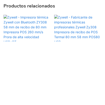
Productos relacionados
Zywell - Impresora térmica
Zywell - Fabricante de
Zywell con Bluetooth
impresoras térmicas
ZY308 58 mm de recibo de
profesionales Zywell
80 mm Impresora POS 260
Zy308 Impresora de recibo
mm/s Prora de alta
de POS Termal 80 mm 58
Copyright © 2026 Zhuhai Zywell Technology Co., Ltd. -
velocidad USB+BT
mm POS80 USB
www.zywell.net Todos los derechos reservados.
粤ICP备
2022019545号
|
Mapa del sitio