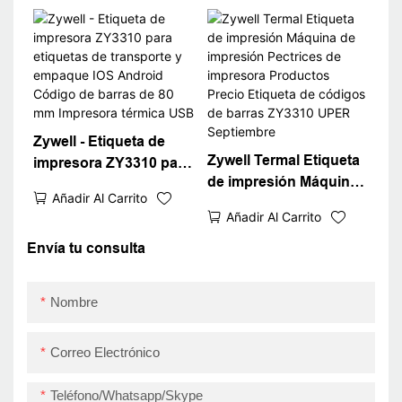
Win XP/7/8/10
Sticker Barcode Printer
Impresora de código de
Código QR USB+RS
barras barato USB
Zywell - Etiqueta de
Zywell Termal Etiqueta
impresora ZY3310 para
de impresión Máquina
etiquetas de transporte
Añadir Al Carrito
de impresión Pectrices
y empaque IOS
Añadir Al Carrito
de impresora
Android Código de
Productos Precio
Envía tu consulta
barras de 80 mm
Etiqueta de códigos de
Impresora térmica USB
barras ZY3310 UPER
Nombre
Septiembre
Correo Electrónico
Teléfono/whatsapp/skype