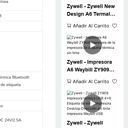
línea
Zywell - Zywell New
USB+WiFi
Design A6 Termal
B
Waybill Printer para
Añadir Al Carrito
Logistics Express
Fast 4x6 Impresora
de escritorio de
etiqueta de envío 4 "
Zywell - Impresora
A6 Waybill ZY909
Impresora de la
érmica Bluetooth
Añadir Al Carrito
 de etiqueta
impresora de
etiqueta térmica sin
tinta
co
DC 24V/2.5A
Zywell - Zywell