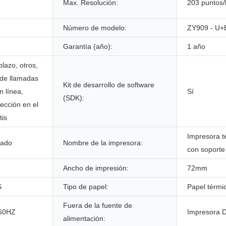
Max. Resolución:
203 puntos/
Número de modelo:
ZY909 - U+
Garantía (año):
1 año
lazo, otros,
 de llamadas
Kit de desarrollo de software
n línea,
Sí
(SDK):
ección en el
tis
Impresora t
zado
Nombre de la impresora:
con soporte
Ancho de impresión:
72mm
S
Tipo de papel:
Papel térmi
Fuera de la fuente de
/60HZ
Impresora 
alimentación: