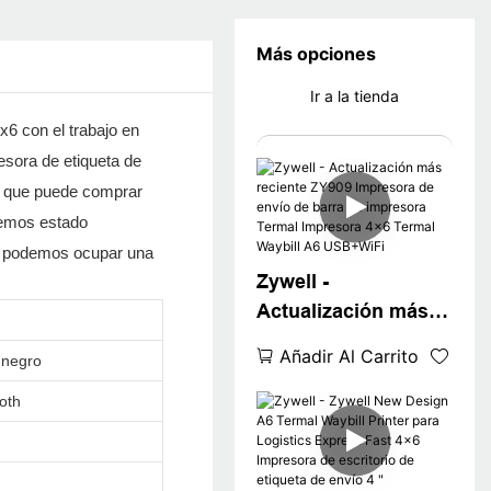
Más opciones
Ir a la tienda
x6 con el trabajo en
esora de etiqueta de
o que puede comprar
 hemos estado
a, podemos ocupar una
Zywell -
Actualización más
reciente ZY909
Añadir Al Carrito
 negro
Impresora de envío
de barra de
oth
impresora Termal
Impresora 4x6
Termal Waybill A6