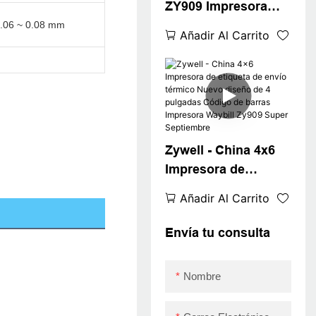
ZY909 Impresora
térmica USB 4x6
0.06 ~ 0.08 mm
Añadir Al Carrito
Etiqueta de envío
Impresora Desktop
Dirección sin tinta
impresora Waybill
USB
Zywell - China 4x6
Impresora de
etiqueta de envío
Añadir Al Carrito
térmico Nuevo
diseño de 4
Envía tu consulta
pulgadas Código de
barras Impresora
Nombre
Waybill Zy909 Super
Septiembre