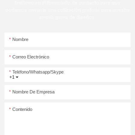
teléfono en el formulario de contacto para que
podamos enviarle una cotización gratuita para nuestra
amplia gama de diseños.
Nombre
Correo Electrónico
Teléfono/whatsapp/skype
+1
Nombre De Empresa
Contenido