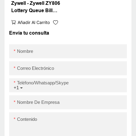
USB+RS232+LAN
Zywell - Zywell ZY806
Lottery Queue Bill
Ticket Impresora de
Añadir Al Carrito
ticket de 80 mm Wifi
Bluetooth
Envía tu consulta
Nombre
Correo Electrónico
Teléfono/whatsapp/skype
+1
Nombre De Empresa
Contenido