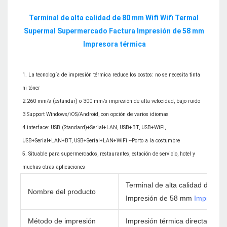
Terminal de alta calidad de 80 mm Wifi Wifi Termal 
Supermal Supermercado Factura Impresión de 58 mm 
1. La tecnología de impresión térmica reduce los costos: no se necesita tinta 
ni tóner

2.260 mm/s (estándar) o 300 mm/s impresión de alta velocidad, bajo ruido

3.Support Windows/iOS/Android, con opción de varios idiomas

4.interface: USB (Standard)+Serial+LAN, USB+BT, USB+WiFi, 
USB+Serial+LAN+BT, USB+Serial+LAN+WiFi --Porto a la costumbre

5. Situable para supermercados, restaurantes, estación de servicio, hotel y 
Terminal de alta calidad de 8
Nombre del producto
Impresión de 58 mm
Impresora
Método de impresión
Impresión térmica directa