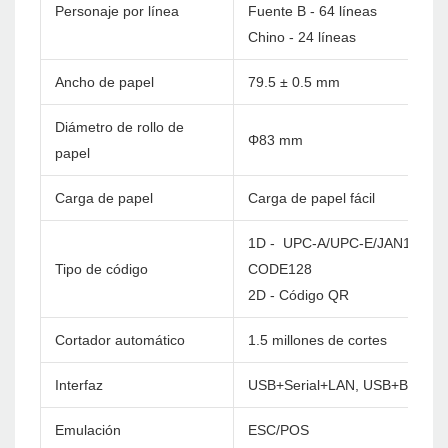
Personaje por línea
Fuente B - 64 líneas
Chino - 24 líneas
Ancho de papel
79.5 ± 0.5 mm
Diámetro de rollo de
Φ83 mm
papel
Carga de papel
Carga de papel fácil
1D - UPC-A/UPC-E/JAN13(EA
Tipo de código
CODE128
2D - Código QR
Cortador automático
1.5 millones de cortes
Interfaz
USB+Serial+LAN, USB+BT, USB
Emulación
ESC/POS