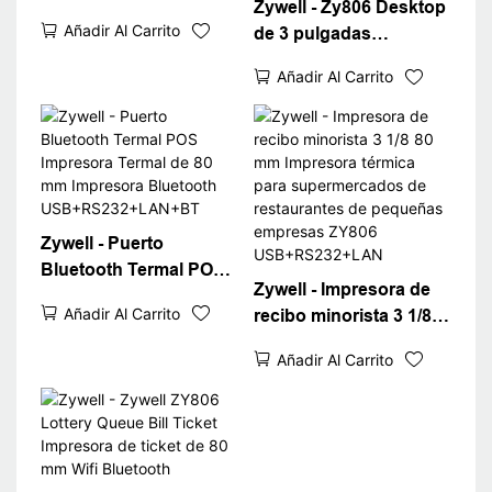
Zywell - Zy806 Desktop
imprunnador térmico
Añadir Al Carrito
de 3 pulgadas
WiFi POS POS ZY806
Bluetooth Recibo
Impresora de recibo
Añadir Al Carrito
térmico Impresora de
térmico USB+WiFi
recepción de 80 mm
Impresora de ticket de
máquina de facturación
80 Impresora de recibo
Zywell - Puerto
Bluetooth Termal POS
Zywell - Impresora de
Impresora Termal de 80
Añadir Al Carrito
recibo minorista 3 1/8
mm Impresora
80 mm Impresora
Bluetooth
Añadir Al Carrito
térmica para
USB+RS232+LAN+BT
supermercados de
restaurantes de
pequeñas empresas
ZY806