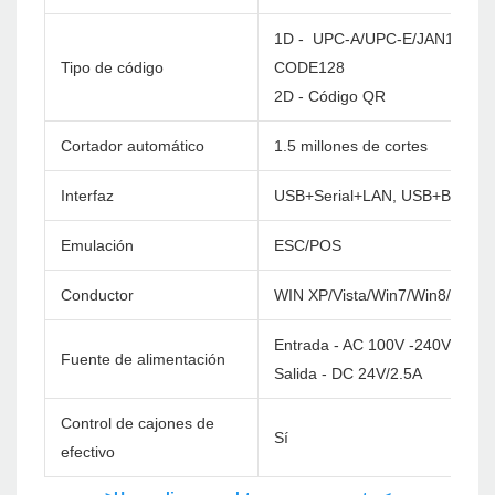
1D - UPC-A/UPC-E/JAN13(EA
Tipo de código
CODE128
2D - Código QR
Cortador automático
1.5 millones de cortes
Interfaz
USB+Serial+LAN, USB+BT, USB
Emulación
ESC/POS
Conductor
WIN XP/Vista/Win7/Win8/Win1
Entrada - AC 100V -240V/60Hz
Fuente de alimentación
Salida - DC 24V/2.5A
Control de cajones de
Sí
efectivo