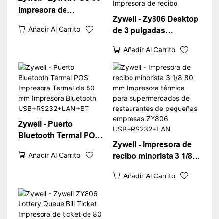
Impresora de
Zywell - Zy806 Desktop
imprunnador térmico
Añadir Al Carrito
de 3 pulgadas
WiFi POS POS ZY806
Bluetooth Recibo
Impresora de recibo
Añadir Al Carrito
térmico Impresora de
térmico USB+WiFi
recepción de 80 mm
Impresora de ticket de
máquina de facturación
80 Impresora de recibo
Zywell - Puerto
Bluetooth Termal POS
Zywell - Impresora de
Impresora Termal de 80
Añadir Al Carrito
recibo minorista 3 1/8
mm Impresora
80 mm Impresora
Bluetooth
Añadir Al Carrito
térmica para
USB+RS232+LAN+BT
supermercados de
restaurantes de
pequeñas empresas