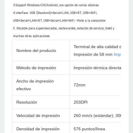
3.Support Windows/iOS/Android, con opción de varios idiomas

4.interface: USB (Standard)+Serial+LAN, USB+BT, USB+WiFi, 
USB+Serial+LAN+BT, USB+Serial+LAN+WiFi --Porto a la costumbre

5. Situable para supermercados, restaurantes, estación de servicio, hotel y 
Terminal de alta calidad de 8
Nombre del producto
Impresión de 58 mm
Impresora
Método de impresión
Impresión térmica directa
Ancho de impresión
72mm
efectivo
Resolución
203DPI
Velocidad de impresión
260 mm/s (estándar); 300 mm/
Densidad de impresión
576 puntos/línea