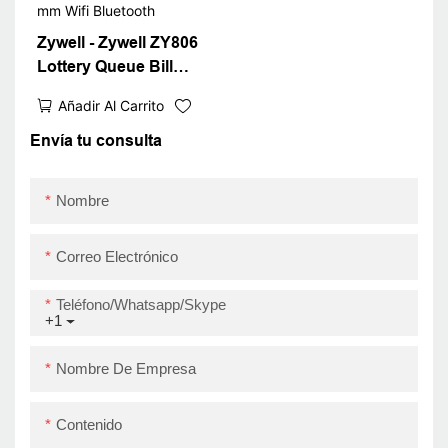
ZY806
USB+RS232+LAN
Zywell - Zywell ZY806
Lottery Queue Bill
Ticket Impresora de
Añadir Al Carrito
ticket de 80 mm Wifi
Bluetooth
Envía tu consulta
Nombre
Correo Electrónico
Teléfono/whatsapp/skype
+1
Nombre De Empresa
Contenido