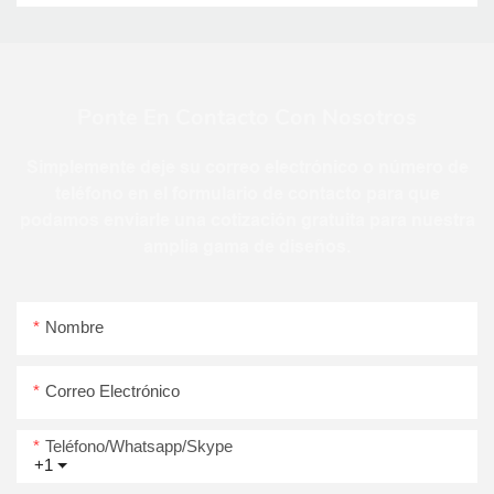
Ponte En Contacto Con Nosotros
Simplemente deje su correo electrónico o número de
teléfono en el formulario de contacto para que
podamos enviarle una cotización gratuita para nuestra
amplia gama de diseños.
Nombre
Correo Electrónico
Teléfono/whatsapp/skype
+1