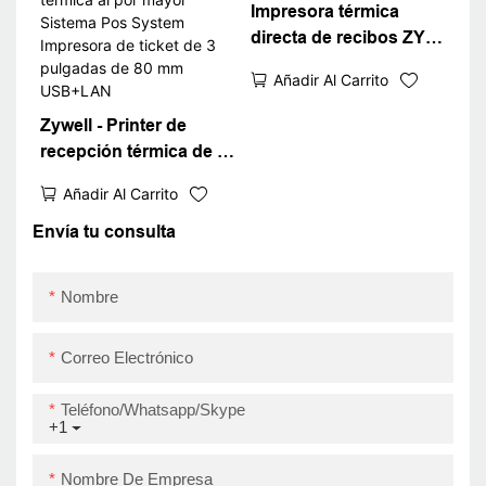
Impresora térmica
directa de recibos ZY-
Q822 de 80 mm
Añadir Al Carrito
Zywell - Printer de
recepción térmica de la
impresión de recepción
Añadir Al Carrito
térmica al por mayor
Sistema Pos System
Envía tu consulta
Impresora de ticket de
3 pulgadas de 80 mm
Nombre
USB+LAN
Correo Electrónico
Teléfono/whatsapp/skype
+1
Nombre De Empresa