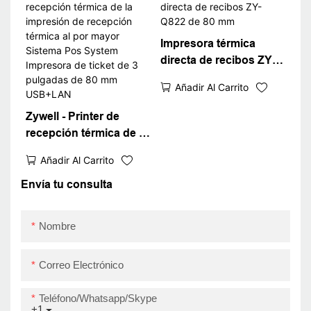
factura termal de 80
mm USB
Impresora térmica
directa de recibos ZY-
Q822 de 80 mm
Añadir Al Carrito
Zywell - Printer de
recepción térmica de la
impresión de recepción
Añadir Al Carrito
térmica al por mayor
Sistema Pos System
Envía tu consulta
Impresora de ticket de
3 pulgadas de 80 mm
Nombre
USB+LAN
Correo Electrónico
Teléfono/whatsapp/skype
+1