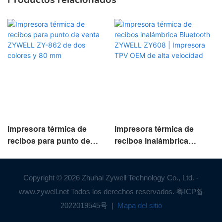
Impresora térmica de
Impresora térmica de
recibos para punto de
recibos inalámbrica
venta ZYWELL ZY-862 de
Bluetooth ZYWELL ZY608
dos colores y 80 mm
| Impresora TPV OEM de
alta velocidad
Copyright © 2026 Zhuhai Zywell Technology Co., Ltd. -
www.zywell.net Todos los derechos reservados.
粤ICP备
2022019545号
|
Mapa del sitio