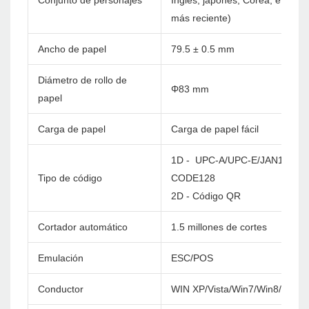
Conjunto de personajes
Inglés, japonés, Corea, etc. pe
más reciente)
Ancho de papel
79.5 ± 0.5 mm
Diámetro de rollo de
Φ83 mm
papel
Carga de papel
Carga de papel fácil
1D - UPC-A/UPC-E/JAN13(EA
Tipo de código
CODE128
2D - Código QR
Cortador automático
1.5 millones de cortes
Emulación
ESC/POS
Conductor
WIN XP/Vista/Win7/Win8/Win1