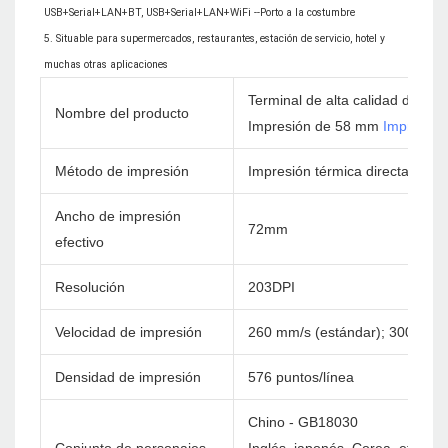
USB+Serial+LAN+BT, USB+Serial+LAN+WiFi --Porto a la costumbre

5. Situable para supermercados, restaurantes, estación de servicio, hotel y 
Terminal de alta calidad de 8
Nombre del producto
Impresión de 58 mm
Impresora
Método de impresión
Impresión térmica directa
Ancho de impresión
72mm
efectivo
Resolución
203DPI
Velocidad de impresión
260 mm/s (estándar); 300 mm/
Densidad de impresión
576 puntos/línea
Chino - GB18030