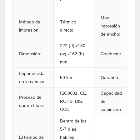
i
Max.
Método de
Térmico
impresión
1
impresión:
directo
de ancho:
222 (d) x180
Dimensión:
(w) x162 (h)
Conductor:
W
mm
Imprimir vida
50 km
Garantía:
1
en la cabeza:
ISO9001, CE,
Capacidad
Proceso de
2
ROHS, BIS,
de
dar un título:
m
CCC
suministro:
Dentro de los
5-7 días
El tiempo de
hábiles