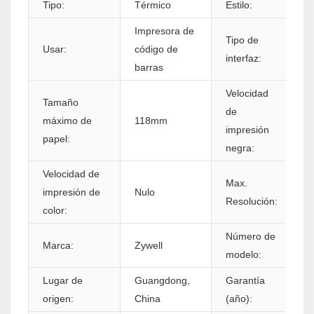
Tipo:
Térmico
Estilo:
E
Impresora de
Tipo de
Usar:
código de
U
interfaz:
barras
Velocidad
Tamaño
de
máximo de
118mm
1
impresión
papel:
negra:
Velocidad de
Max.
5
impresión de
Nulo
Resolución:
5
color:
Número de
Marca:
Zywell
Z
modelo:
Lugar de
Guangdong,
Garantía
1
origen:
China
(año):