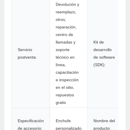
Devolución y
reemplazo,
otros,
reparación,
centro de
llamadas y
Kit de
Servicio
soporte
desarrollo
S
postventa:
técnico en
de software
línea,
(SDK):
capacitación
e inspección
en el sitio,
repuestos
gratis
I
Especificación
Enchufe
Nombre del
e
de accesorio:
personalizado
producto:
Z