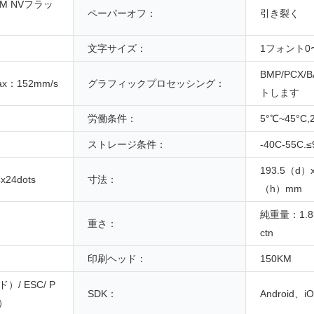
M NVフラッ
ペーパーオフ：
引き裂く
文字サイズ：
1フォント0
BMP/PCX
ax：152mm/s
グラフィックプロセッシング：
トします
労働条件：
5°℃~45°C
ストレージ条件：
-40C-55C.
193.5（d）
x24dots
寸法：
（h）mm
純重量：1.8k
重さ：
ctn
印刷ヘッド：
150KM
/ ESC/ P
SDK：
Android、i
）