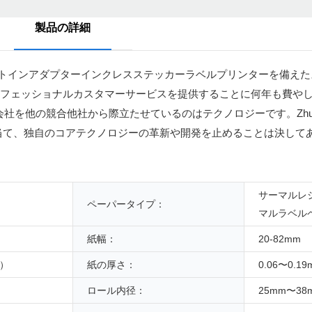
製品の詳細
。 長年にわたり、ビルトインアダプターインクレスステッカーラベルプリンターを備
ロフェッショナルカスタマーサービスを提供することに何年も費やし
の競合他社から際立たせているのはテクノロジーです。ZhuhaiZywel
点を当て、独自のコアテクノロジーの革新や開発を止めることは決して
サーマルレ
ペーパータイプ：
マルラベル
紙幅：
20-82mm
m）
紙の厚さ：
0.06〜0.19
ロール内径：
25mm〜38