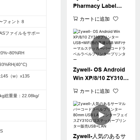
Pharmacy Label
Printer Zy310 3イン
カートに追加
〜フォント 8
チサーマルラベルプ
リンターマシン付き
/BASファイルをサポー
アダプターUSB+BT
,20%~80%RH
≤93%RH(40°C)
Zywell- OS Android
x145（w）x135
Win XP/8/10 ZY310プ
リンターUSB+WiFi用
カートに追加
の高速USB WiFiサー
g総重量：22.08kg/
マルステッカーバー
コードラベルラベル
プリンタープリンタ
ー
OS
Zywell-人気のあるサ