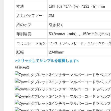
寸法
184（d）*144（w）*131（h）mm
入力バッファー
2M
紙のオフ
引き裂く
印刷速度
50.8mm/s（min）、152mm/s（max
エミュレーション
TSPL（ラベルモード）/ESC/POS
紙幅
20-80mm
>クリックしてサンプルを取得します<
詳細画像