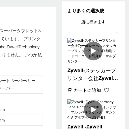
より多くの選択肢
店に行きます
えたスーパータブレット3
ています。 プリンタ
lTechnology
ありません。 いつか私
Zywell-ステッカープ
リンター会社Zywell
シートペーパー/サー
レーベルステッカー
ペーパー
カートに追加
プリンターZy310 DIY
印刷ワードバーコー
ド写真サーマルプリ
mm
ンター
mm
Zywell -Zywell