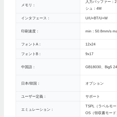
入力バッファー：2
メモリ：
シュ：4M
インタフェース：
U/U+BT/U+W
印刷速度：
min：50.8mm/s m
フォントA：
12x24
フォントB：
9x17
中国語：
GB18030、Big5 24
日本/韓国：
オプション
ユーザー定義：
サポート
TSPL（ラベルモード）
エミュレーション：
OS（領収書モード