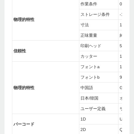
作業条件
0°℃~4
ストレージ条件
-10°C
物理的特性
寸法
195（
正味重量
純重量：
印刷ヘッド
50KM
信頼性
カッター
1.0百万
フォントa
12x24
フォントb
9x17
物理的特性
中国語
GB1803
日本/韓国
オプシ
ユーザー定義
サポー
1D
UPC-A
バーコード
2D
QRコ