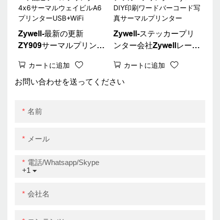
Zywell-最新の更新
Zywell-ステッカープリ
ZY909サーマルプリンタ
ンター会社Zywellレーベ
ーバーコード配送ラベル
ルステッカープリンター
カートに追加
カートに追加
プリンター4x6サーマル
Zy310 DIY印刷ワードバ
ウェイビルA6プリンタ
ーコード写真サーマルプ
お問い合わせを送ってください
ーUSB+WiFi
リンター
名前
メール
電話/whatsapp/skype
+1
会社名