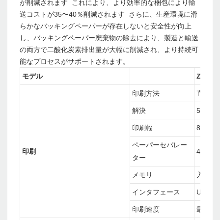
が削減されます これにより、より効率的な梱包により輸
送コストが35〜40％削減されます さらに、生産環境に滑
らかなバッキングペーパーが存在しないと安全性が向上
し、バッキングペーパー廃棄物の除去により、製造と輸送
の両方で二酸化炭素排出量が大幅に削減され、より持続可
能なプロセスがサポートされます。
モデル
ZY-33
印刷方法
直接サ
解決
576ド
印刷幅
80mm
ペーパーセパレー
印刷
40mm/
ター
メモリ
入力バ
インタフェース
U+S+L
印刷速度
最大15