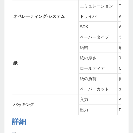
エミュレーション
TSPL、
オペレーティング·システム
ドライバ
Window
SDK
Window
ペーパータイプ
ライナ
紙幅
最大79.
紙の厚さ
0.06〜
紙
ロールディア
Max.0
紙の負荷
簡単な
ペーパーカット
オート
入力
AC 100
パッキング
出力
DC 24V
詳細